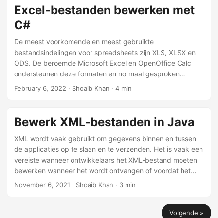
we hoe u Word-documenten kunt bewerken met behulp
Excel-bestanden bewerken met
van de Java API voor het bewerken van documenten.
C#
De meest voorkomende en meest gebruikte
bestandsindelingen voor spreadsheets zijn XLS, XLSX en
ODS. De beroemde Microsoft Excel en OpenOffice Calc
ondersteunen deze formaten en normaal gesproken
gebruiken we deze formaten voor het bijhouden van
February 6, 2022
· Shoaib Khan · 4 min
rekeningen en verschillende spreadsheets. Daarom moeten
we als ontwikkelaar op grote schaal Excel-bestanden
binnen onze applicaties programmatisch bewerken. In dit
Bewerk XML-bestanden in Java
artikel bespreken we hoe u Excel-bestanden in C# kunt
bewerken met behulp van de .NET API.
XML wordt vaak gebruikt om gegevens binnen en tussen
de applicaties op te slaan en te verzenden. Het is vaak een
vereiste wanneer ontwikkelaars het XML-bestand moeten
bewerken wanneer het wordt ontvangen of voordat het
wordt verzonden. In dit artikel bespreken we hoe u de
November 6, 2021
· Shoaib Khan · 3 min
XML-bestandsgegevens in Java kunt bewerken.
Volgende »