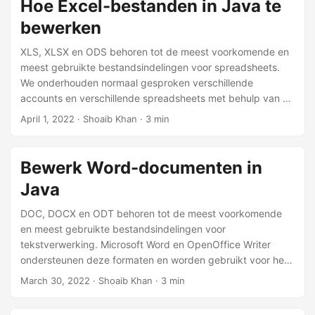
Hoe Excel-bestanden in Java te
bewerken
XLS, XLSX en ODS behoren tot de meest voorkomende en
meest gebruikte bestandsindelingen voor spreadsheets.
We onderhouden normaal gesproken verschillende
accounts en verschillende spreadsheets met behulp van de
beroemde Microsoft Excel en OpenOffice Calc die deze
April 1, 2022
· Shoaib Khan · 3 min
formaten ondersteunen. Daarom hebben we als
ontwikkelaar op grote schaal behoefte aan het
programmatisch bewerken van Excel-bestanden binnen
Bewerk Word-documenten in
onze applicaties. In dit artikel bespreken we hoe u Excel-
Java
bestanden in Java kunt bewerken.
DOC, DOCX en ODT behoren tot de meest voorkomende
en meest gebruikte bestandsindelingen voor
tekstverwerking. Microsoft Word en OpenOffice Writer
ondersteunen deze formaten en worden gebruikt voor het
opstellen van documenten. Daarom moeten we als
March 30, 2022
· Shoaib Khan · 3 min
ontwikkelaar vaak Word-documenten programmatisch
bewerken binnen de applicaties. In dit artikel bespreken