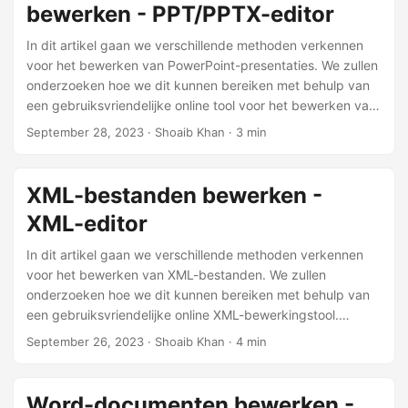
bewerken - PPT/PPTX-editor
API voor het bewerken van presentaties.
In dit artikel gaan we verschillende methoden verkennen
voor het bewerken van PowerPoint-presentaties. We zullen
onderzoeken hoe we dit kunnen bereiken met behulp van
een gebruiksvriendelijke online tool voor het bewerken van
presentaties. Daarnaast zullen we zien hoe u PowerPoint-
September 28, 2023
· Shoaib Khan · 3 min
bestanden kunt bewerken met behulp van C#- en Java-
programmering.
XML-bestanden bewerken -
XML-editor
In dit artikel gaan we verschillende methoden verkennen
voor het bewerken van XML-bestanden. We zullen
onderzoeken hoe we dit kunnen bereiken met behulp van
een gebruiksvriendelijke online XML-bewerkingstool.
Daarnaast zullen we zien hoe u XML-bestanden kunt
September 26, 2023
· Shoaib Khan · 4 min
bewerken met C#- en Java-programmering.
Word-documenten bewerken -