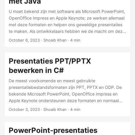
met Java
n
U moet bekend zijn met software als Microsoft PowerPoint,
OpenOffice Impress en Apple Keynote; ze werken allemaal
met deze formaten en helpen ons geweldige presentaties
te maken. Als ontwikkelaars hebben we de macht om deze
presentaties programmatisch in onze applicaties te
October 6, 2023
· Shoaib Khan · 4 min
bewerken. In dit artikel wordt uitgelegd hoe u PPT/PPTX-
presentaties in Java kunt bewerken met behulp van de
presentatiebewerkings-API.
Presentaties PPT/PPTX
bewerken in C#
De meest voorkomende en meest gebruikte
presentatiebestandsformaten zijn PPT, PPTX en ODP. De
bekende Microsoft PowerPoint, OpenOffice Impress en
Apple Keynote ondersteunen deze formaten en normaal
gesproken gebruiken wij deze formaten voor het maken
October 3, 2023
· Shoaib Khan · 4 min
van spectaculaire presentaties. Als ontwikkelaar kunnen wij
presentaties in onze applicaties programmatisch
bewerken. In dit artikel bespreken we hoe u PPT/PPTX-
PowerPoint-presentaties
presentaties in C# kunt bewerken met behulp van de .NET