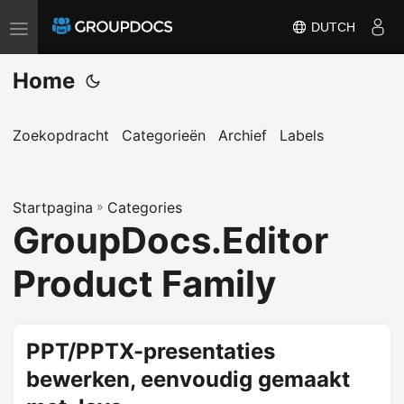
DUTCH
T
o
Home
g
g
l
Zoekopdracht
Categorieën
Archief
Labels
e
n
Startpagina
a
»
Categories
GroupDocs.Editor
v
i
Product Family
g
a
t
PPT/PPTX-presentaties
i
bewerken, eenvoudig gemaakt
o