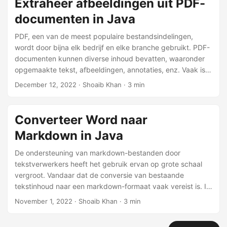
Extraheer afbeeldingen uit PDF-
echter een complexe taak. Dit artikel laat zien hoe
documenten in Java
eenvoudig u programmatisch afbeeldingen uit PDF-
documenten kunt extraheren in C#.
PDF, een van de meest populaire bestandsindelingen,
wordt door bijna elk bedrijf en elke branche gebruikt. PDF-
documenten kunnen diverse inhoud bevatten, waaronder
opgemaakte tekst, afbeeldingen, annotaties, enz. Vaak is
het nodig om de inhoud uit de PDF-bestanden te
December 12, 2022
· Shoaib Khan · 3 min
extraheren. Hier in dit artikel bespreken we hoe u
afbeeldingen programmatisch kunt extraheren uit PDF-
documenten in Java.
Converteer Word naar
Markdown in Java
De ondersteuning van markdown-bestanden door
tekstverwerkers heeft het gebruik ervan op grote schaal
vergroot. Vandaar dat de conversie van bestaande
tekstinhoud naar een markdown-formaat vaak vereist is. In
dit artikel wordt besproken hoe u Word-documenten
November 1, 2022
· Shoaib Khan · 3 min
programmatisch converteert naar markdown-bestanden in
Java.