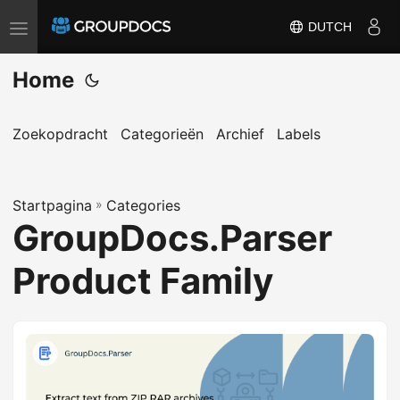
DUTCH
T
o
Home
g
g
l
Zoekopdracht
Categorieën
Archief
Labels
e
n
Startpagina
a
»
Categories
GroupDocs.Parser
v
i
Product Family
g
a
t
i
o