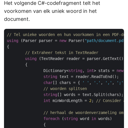
Het volgende C#-codefragment telt het
voorkomen van elk uniek woord in het
document.
// Tel unieke woorden en hun voorkomen in een PDF-do
using
 (Parser parser = 
new
 Parser(
"path/document.pdf"
{                

// Extraheer tekst in TextReader
using
 (TextReader reader = parser.GetText())

	{

		Dictionary<
string
, 
int
> stats = 
new
 D
string
 text = reader.ReadToEnd();

char
[] chars = { 
' '
, 
'.'
, 
','
, 
';'
, 
// woorden splitsen
string
[] words = text.Split(chars);

int
 minWordLength = 
2
; 
// Consider a 
// herhaal de woordenverzameling om v
foreach
 (
string
 word 
in
 words)

		{
