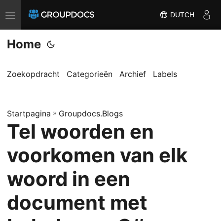
DUTCH
T
o
Home
g
g
l
Zoekopdracht
Categorieën
Archief
Labels
e
n
Startpagina
a
»
Groupdocs.Blogs
Tel woorden en
v
i
voorkomen van elk
g
a
woord in een
t
document met
i
o