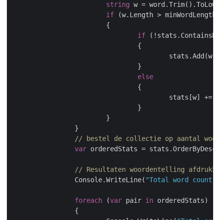
string
 w = word.Trim().ToLowe
if
 (w.Length > minWordLength)

			{

if
 (!stats.ContainsKe
				{

					stats.Add(w, 
				}

else
				{

					stats[w] += 
1
				}

			}

		}

// bestel de collectie op aantal woor
var
 orderedStats = stats.OrderByDesce
// Resultaten woordentelling afdrukke
		Console.WriteLine(
"Total word count: 
foreach
 (
var
 pair 
in
 orderedStats)

		{
