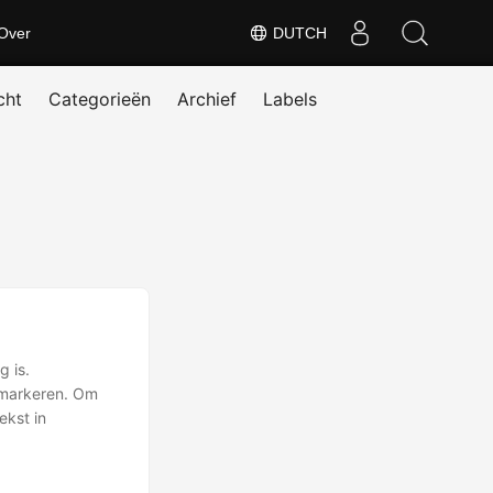
Over
DUTCH
cht
Categorieën
Archief
Labels
g is.
 markeren. Om
ekst in