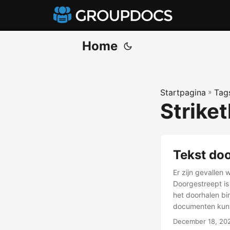
Home
Startpagina
»
Tag
Strike
Tekst do
Er zijn gevallen 
Doorgestreept i
het doorhalen bin
documenten kunt
December 18, 20