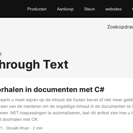
Producten
Aankoop
Steun
websites
Zoekopdra
s
through Text
orhalen in documenten met C#
waarin u moet wijzen op de inhoud die fouten bevat of niet meer geldi
s een van de manieren om de ongeldige inhoud in de documenten te
nen .NET-toepassingen te automatiseren, laat dit artikel zien hoe u t
 doorhalen met C#.
21
· Shoaib Khan · 2 min