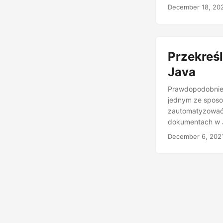
December 18, 20
Przekreś
Java
Prawdopodobnie m
jednym ze sposo
zautomatyzować p
dokumentach w J
December 6, 202