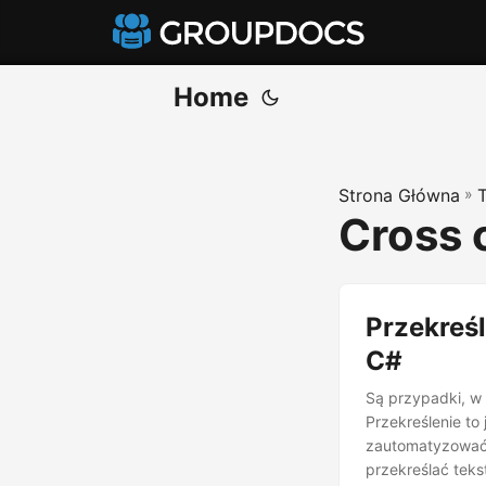
Home
Strona Główna
»
Cross 
Przekreś
C#
Są przypadki, w 
Przekreślenie t
zautomatyzować p
przekreślać tek