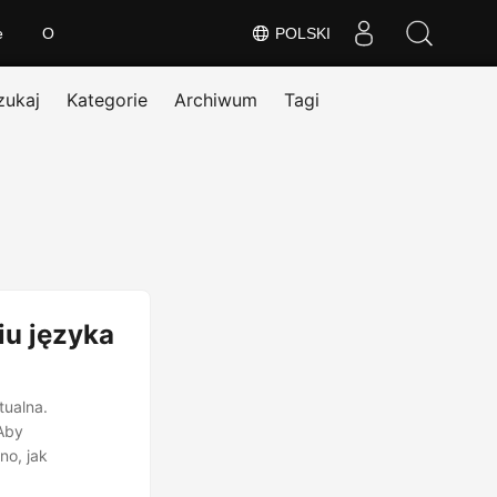
e
O
POLSKI
zukaj
Kategorie
Archiwum
Tagi
iu języka
tualna.
Aby
no, jak