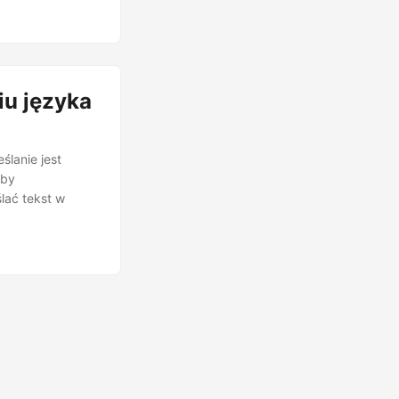
iu języka
ślanie jest
Aby
lać tekst w