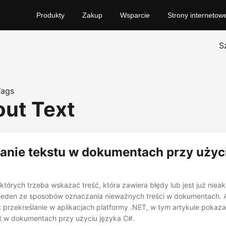
Produkty
Zakup
Wsparcie
Strony internetow
S
Tags
out Text
lanie tekstu w dokumentach przy użyc
których trzeba wskazać treść, która zawiera błędy lub jest już nieak
o jeden ze sposobów oznaczania nieważnych treści w dokumentach. 
rzekreślanie w aplikacjach platformy .NET, w tym artykule pokaza
st w dokumentach przy użyciu języka C#.