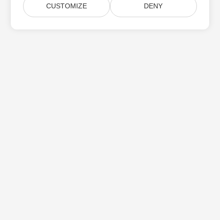
CUSTOMIZE
DENY
Dom
Produkty
Nowe Wersje
Cennik