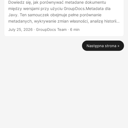
Dowiedz się, jak porównywać metadane dokumentu
między wersjami przy użyciu GroupDocs.Metadata dla
Javy. Ten samouczek obejmuje pełne porównanie
metadanych, wykrywanie zmian własności, analizę historii
wersji oraz eksport wyników do CSV lub JSON.
July 25, 2026
· GroupDocs Team · 6 min
Następna strona »