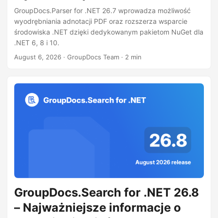
j
GroupDocs.Parser for .NET 26.7 wprowadza możliwość
ę
wyodrębniania adnotacji PDF oraz rozszerza wsparcie
środowiska .NET dzięki dedykowanym pakietom NuGet dla
.NET 6, 8 i 10.
August 6, 2026
· GroupDocs Team · 2 min
GroupDocs.Search for .NET 26.8
– Najważniejsze informacje o