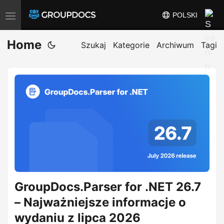
POLSKI
P
r
Home
z
Szukaj
Kategorie
Archiwum
Tagi
e
ł
ą
c
z
n
a
w
i
GroupDocs.Parser for .NET 26.7
g
a
– Najważniejsze informacje o
c
wydaniu z lipca 2026