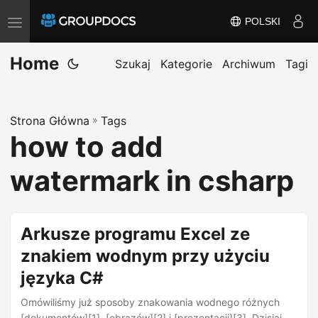
POLSKI
P
r
Home
z
Szukaj
Kategorie
Archiwum
Tagi
e
ł
Strona Główna
»
Tags
ą
how to add
c
z
watermark in csharp
n
a
w
Arkusze programu Excel ze
i
znakiem wodnym przy użyciu
g
języka C#
a
c
Omówiliśmy już sposoby znakowania wodnego różnych
[dokumentów][1], [obrazów][2] i [prezentacji][3]. Dzisiaj