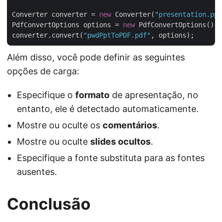
Converter converter = 
new
 Converter(
"presentation.ppt
PdfConvertOptions options = 
new
 PdfConvertOptions();

converter.convert(
"pwdPptToPDF.pdf"
Além disso, você pode definir as seguintes
opções de carga:
Especifique o
formato
de apresentação, no
entanto, ele é detectado automaticamente.
Mostre ou oculte os
comentários
.
Mostre ou oculte
slides ocultos
.
Especifique a fonte substituta para as fontes
ausentes.
Conclusão