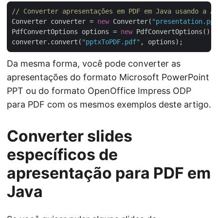
// Converter apresentações em PDF em Java usando a AP
Converter converter = 
new
 Converter(
"presentation.ppt
PdfConvertOptions options = 
new
 PdfConvertOptions();

converter.convert(
"pptxToPDF.pdf"
Da mesma forma, você pode converter as
apresentações do formato Microsoft PowerPoint
PPT ou do formato OpenOffice Impress ODP
para PDF com os mesmos exemplos deste artigo.
Converter slides
específicos de
apresentação para PDF em
Java