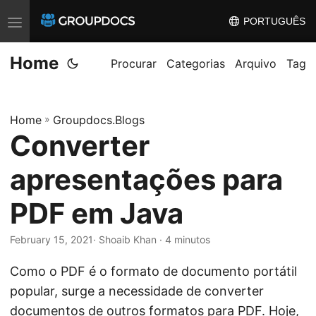
PORTUGUÊS
T
o
Home
g
Procurar
Categorias
Arquivo
Tag
g
l
Home
»
Groupdocs.Blogs
e
Converter
n
a
apresentações para
v
i
PDF em Java
g
February 15, 2021
· Shoaib Khan · 4 minutos
a
t
Como o PDF é o formato de documento portátil
i
popular, surge a necessidade de converter
o
documentos de outros formatos para PDF. Hoje,