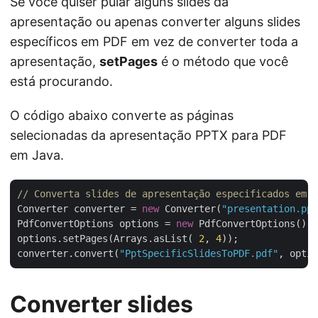
Se você quiser pular alguns slides da
apresentação ou apenas converter alguns slides
específicos em PDF em vez de converter toda a
apresentação,
setPages
é o método que você
está procurando.
O código abaixo converte as páginas
selecionadas da apresentação PPTX para PDF
em Java.
// Converta slides de apresentação especificados em P
Converter converter = 
new
 Converter(
"presentation.ppt
PdfConvertOptions options = 
new
 PdfConvertOptions();

options.setPages(Arrays.asList( 
2
, 
4
));

converter.convert(
"PptSpecificSlidesToPDF.pdf"
Converter slides