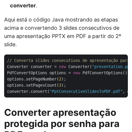
converter
.
Aqui está o código Java mostrando as etapas
acima e convertendo 3 slides consecutivos de
uma apresentação PPTX em PDF a partir do 2º
slide.
// Converta slides consecutivos de apresentação para 
Converter converter = 
new
 Converter(
"presentation.ppt
PdfConvertOptions options = 
new
 PdfConvertOptions();

options.setPageNumber(
2
);

options.setPagesCount(
3
);

converter.convert(
"PptConsecutiveSlidesToPDF.pdf"
Converter apresentação
protegida por senha para