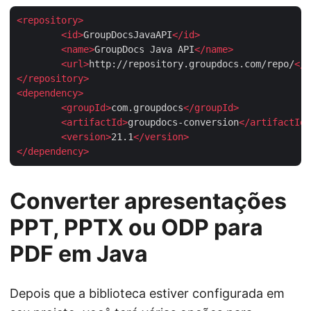
<
repository
>
<
id
>
GroupDocsJavaAPI
</
id
>
<
name
>
GroupDocs Java API
</
name
>
<
url
>
http://repository.groupdocs.com/repo/
</
u
</
repository
>
<
dependency
>
<
groupId
>
com.groupdocs
</
groupId
>
<
artifactId
>
groupdocs-conversion
</
artifactId
>
<
version
>
21.1
</
version
>
</
dependency
>
Converter apresentações
PPT, PPTX ou ODP para
PDF em Java
Depois que a biblioteca estiver configurada em