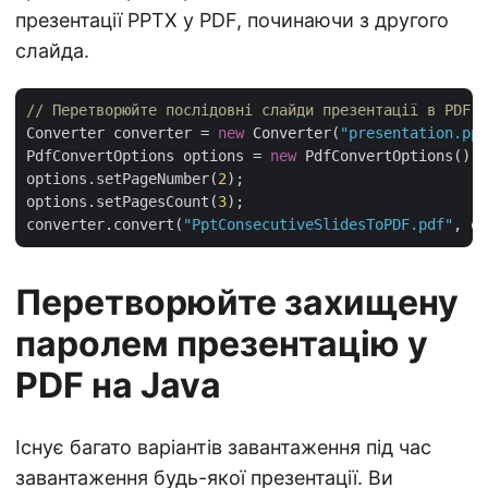
презентації PPTX у PDF, починаючи з другого
слайда.
// Перетворюйте послідовні слайди презентації в PDF н
Converter converter = 
new
 Converter(
"presentation.ppt
PdfConvertOptions options = 
new
 PdfConvertOptions();

options.setPageNumber(
2
);

options.setPagesCount(
3
);

converter.convert(
"PptConsecutiveSlidesToPDF.pdf"
Перетворюйте захищену
паролем презентацію у
PDF на Java
Існує багато варіантів завантаження під час
завантаження будь-якої презентації. Ви