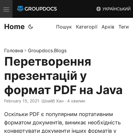
УКРАЇНСЬКИЙ
T
o
Home
g
Пошук
Категорії
Архів
Теги
g
l
Головна
»
Groupdocs.Blogs
e
Перетворення
n
a
презентацій у
v
i
формат PDF на Java
g
February 15, 2021
· Шоайб Хан · 4 хвилин
a
t
Оскільки PDF є популярним портативним
i
форматом документів, виникає необхідність
o
конвертувати документи інших форматів у