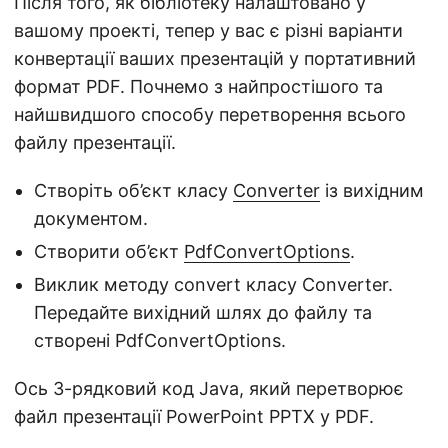
Після того, як бібліотеку налаштовано у
вашому проекті, тепер у вас є різні варіанти
конвертації ваших презентацій у портативний
формат PDF. Почнемо з найпростішого та
найшвидшого способу перетворення всього
файлу презентації.
Створіть об’єкт класу
Converter
із вихідним
документом.
Створити об’єкт
PdfConvertOptions
.
Виклик методу convert класу Converter.
Передайте вихідний шлях до файлу та
створені PdfConvertOptions.
Ось 3-рядковий код Java, який перетворює
файл презентації PowerPoint PPTX у PDF.