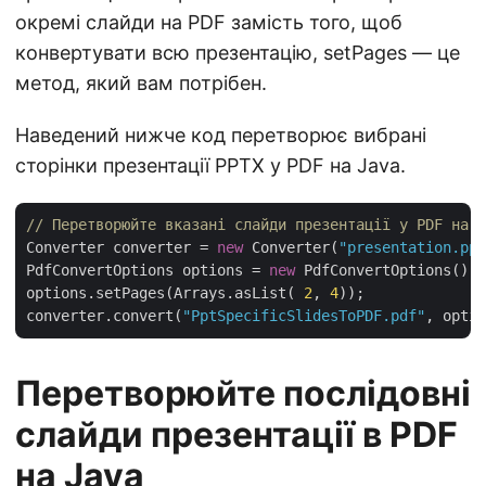
окремі слайди на PDF замість того, щоб
конвертувати всю презентацію, setPages — це
метод, який вам потрібен.
Наведений нижче код перетворює вибрані
сторінки презентації PPTX у PDF на Java.
// Перетворюйте вказані слайди презентації у PDF на J
Converter converter = 
new
 Converter(
"presentation.ppt
PdfConvertOptions options = 
new
 PdfConvertOptions();

options.setPages(Arrays.asList( 
2
, 
4
));

converter.convert(
"PptSpecificSlidesToPDF.pdf"
Перетворюйте послідовні
слайди презентації в PDF
на Java