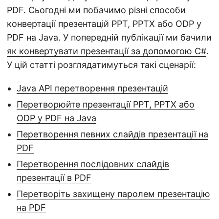
n
PDF. Сьогодні ми побачимо різні способи
конвертації презентацій PPT, PPTX або ODP у
PDF на Java. У попередній публікації ми бачили
як конвертувати презентації за допомогою C#
.
У цій статті розглядатимуться такі сценарії:
Java API перетворення презентацій
Перетворюйте презентації PPT, PPTX або
ODP у PDF на Java
Перетворення певних слайдів презентації на
PDF
Перетворення послідовних слайдів
презентації в PDF
Перетворіть захищену паролем презентацію
на PDF