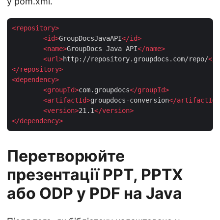
у pom.xml.
<
repository
>
<
id
>
GroupDocsJavaAPI
</
id
>
<
name
>
GroupDocs Java API
</
name
>
<
url
>
http://repository.groupdocs.com/repo/
</
u
</
repository
>
<
dependency
>
<
groupId
>
com.groupdocs
</
groupId
>
<
artifactId
>
groupdocs-conversion
</
artifactId
>
<
version
>
21.1
</
version
>
</
dependency
>
Перетворюйте
презентації PPT, PPTX
або ODP у PDF на Java