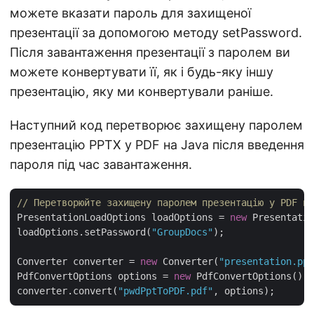
можете вказати пароль для захищеної
презентації за допомогою методу setPassword.
Після завантаження презентації з паролем ви
можете конвертувати її, як і будь-яку іншу
презентацію, яку ми конвертували раніше.
Наступний код перетворює захищену паролем
презентацію PPTX у PDF на Java після введення
пароля під час завантаження.
// Перетворюйте захищену паролем презентацію у PDF на
PresentationLoadOptions loadOptions = 
new
 Presentatio
loadOptions.setPassword(
"GroupDocs"
);

Converter converter = 
new
 Converter(
"presentation.ppt
PdfConvertOptions options = 
new
 PdfConvertOptions();

converter.convert(
"pwdPptToPDF.pdf"