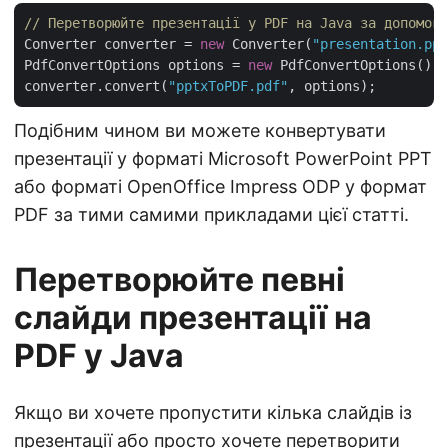
// Перетворюйте презентації у PDF на Java за допомого
Converter converter = 
new
 Converter(
"presentation.ppt
PdfConvertOptions options = 
new
 PdfConvertOptions();

converter.convert(
"pptxToPDF.pdf"
Подібним чином ви можете конвертувати
презентації у форматі Microsoft PowerPoint PPT
або форматі OpenOffice Impress ODP у формат
PDF за тими самими прикладами цієї статті.
Перетворюйте певні
слайди презентації на
PDF у Java
Якщо ви хочете пропустити кілька слайдів із
презентації або просто хочете перетворити