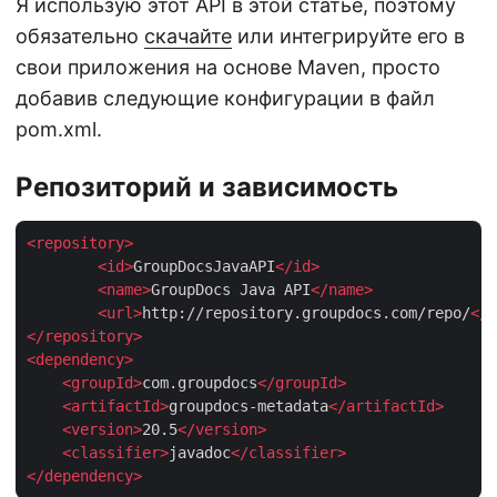
Я использую этот API в этой статье, поэтому
обязательно
скачайте
или интегрируйте его в
свои приложения на основе Maven, просто
добавив следующие конфигурации в файл
pom.xml.
Репозиторий и зависимость
<
repository
>
<
id
>
GroupDocsJavaAPI
</
id
>
<
name
>
GroupDocs Java API
</
name
>
<
url
>
http://repository.groupdocs.com/repo/
</
u
</
repository
>
<
dependency
>
<
groupId
>
com.groupdocs
</
groupId
>
<
artifactId
>
groupdocs-metadata
</
artifactId
>
<
version
>
20.5
</
version
>
<
classifier
>
javadoc
</
classifier
>
</
dependency
>