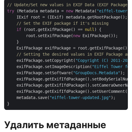
// Update/Set new values in EXIF Data (EXIF Package a
try
 (Metadata metadata = 
new
 Metadata(
"eiffel-tower.j
    IExif root = (IExif) metadata.getRootPackage();

// Set the EXIF package if it's missing
if
 (root.getExifPackage() == 
null
) {

        root.setExifPackage(
new
 ExifPackage());

    }

    ExifPackage exifPackage = root.getExifPackage();

// Setting the desired values in EXIF Package and
    exifPackage.setCopyright(
"Copyright (C) 2011-2020
    exifPackage.setImageDescription(
"Eiffel Tower for
    exifPackage.setSoftware(
"GroupDocs.Metadata"
);

    exifPackage.getExifIfdPackage().setBodySerialNumb
    exifPackage.getExifIfdPackage().setCameraOwnerNam
    exifPackage.getExifIfdPackage().setUserComment(
"N
    metadata.save(
"eiffel-tower-updated.jpg"
);

Удалить метаданные