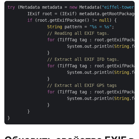
try
 (Metadata metadata = 
new
 Metadata(
"eiffel-tower.j
	IExif root = (IExif) metadata.getRootPackage();

if
 (root.getExifPackage() != 
null
) {

String
 pattern = 
"%s = %s"
;

// Reading all EXIF tags.
for
 (TiffTag tag : root.getExifPackag
			System.out.println(
String
.for
		}

// Extract all EXIF IFD tags.
for
 (TiffTag tag : root.getExifPackag
			System.out.println(
String
.for
		}

// Extract all EXIF GPS tags
for
 (TiffTag tag : root.getExifPackag
			System.out.println(
String
.for
		}

	}
