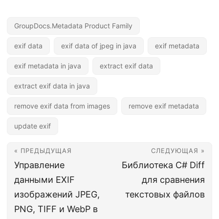
GroupDocs.Metadata Product Family
exif data
exif data of jpeg in java
exif metadata
exif metadata in java
extract exif data
extract exif data in java
remove exif data from images
remove exif metadata
update exif
« ПРЕДЫДУЩАЯ
СЛЕДУЮЩАЯ »
Управление
Библиотека C# Diff
данными EXIF
для сравнения
изображений JPEG,
текстовых файлов
PNG, TIFF и WebP в