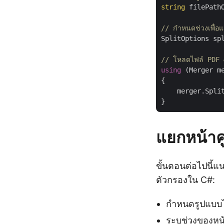
string
 filePath
// กำหนดช่วงเพื่อแ
SplitOptions sp
// โหลดไฟล์ PDF 
using
 (Merger m
{

    merger.Split
แยกหน้าคู
ขั้นตอนต่อไปนี้
ตัวกรองใน C#:
กำหนดรูปแบบไ
ระบุช่วงของหน