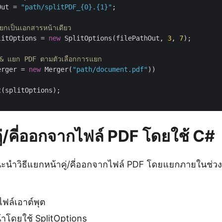
Out = 
"path/splitPDF_{0}.{1}"
;

ยกเป็นเอกสารหน้าเดียว
litOptions = 
new
 SplitOptions(filePathOut, 
3
, 
7
);

& แยก PDF ตามตัวเลือกการแยก
erger = 
new
 Merger(
"path/document.pdf"
))

(splitOptions);

่/คี่ออกจากไฟล์ PDF โดยใช้ C#
แนะนำวิธีแยกหน้าคู่/คี่ออกจากไฟล์ PDF โดยแยกภายในช่ว
ฟล์เอาต์พุต
้าโดยใช้
SplitOptions