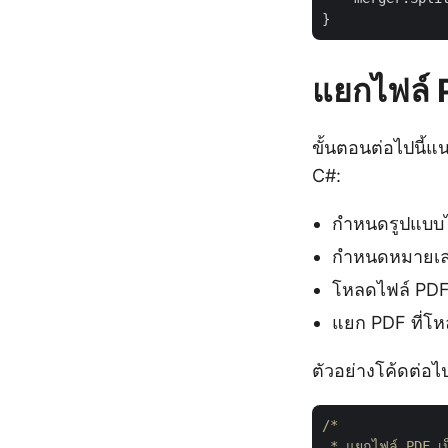
แยกไฟล์ 
ขั้นตอนต่อไปนี้แ
C#:
กำหนดรูปแบบไ
กำหนดหมายเลข
โหลดไฟล์ PD
แยก PDF ที่โ
ตัวอย่างโค้ดต่อไ
/*

 * แยกไฟล์ PDF เป็