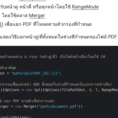
ับหน้าคู่ หน้าคี่ หรือทุกหน้าโดยใช้
RangeMode
F โดยใช้คลาส
Merger
()
เพื่อแยก PDF ที่โหลดตามตัวกรองที่กำหนด
ี้แสดงวิธีแยกหน้าคู่/คี่ทั้งหมดในช่วงที่กำหนดของไฟล์ PDF
กำหนดช่วง & กรอง (หน้าคู่/คี่) เป็นไฟล์หน้าเดียวโดยใช้ C#

์เอาต์พุต
Out = 
"path/splitPDF_{0}.{1}"
;

กรองเพื่อแยกหน้า ODD ทั้งหมดในช่วงที่กำหนดเป็นเอกสารหน้าเดียว
litOptions = 
new
 SplitOptions(filePathOut, 
3
, 
7
, RangeMod
& แยก PDF ตามตัวเลือกการแยก
erger = 
new
 Merger(
"path/document.pdf"
))

(splitOptions);
