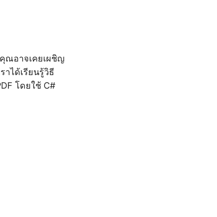
า คุณอาจเคยเผชิญ
้เรียนรู้วิธี
 PDF โดยใช้ C#