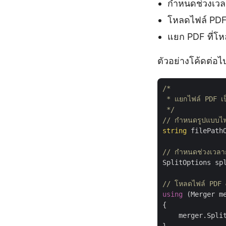
กำหนดช่วงเวล
โหลดไฟล์ PD
แยก PDF ที่โ
ตัวอย่างโค้ดต่อไ
/*

 * แยกไฟล์ PDF เป
 */
// กำหนดรูปแบบไฟล
string
 filePath
// กำหนดช่วงเวล
SplitOptions sp
// โหลดไฟล์ PDF 
using
 (Merger m
{

    merger.Split