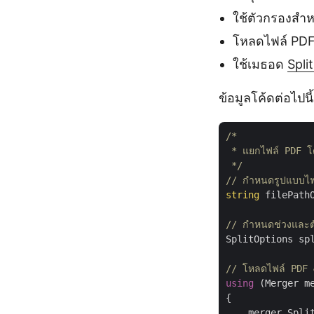
ใช้ตัวกรองสำหร
โหลดไฟล์ PD
ใช้เมธอด
Split
ข้อมูลโค้ดต่อไปน
/*

 * แยกไฟล์ PDF โดย
 */
// กำหนดรูปแบบไฟล
string
 filePath
// กำหนดช่วงและตัว
SplitOptions sp
// โหลดไฟล์ PDF 
using
 (Merger m
{

    merger.Split