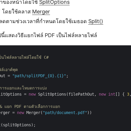
าของหน้าโดยใช้
SplitOptions
F โดยใช้คลาส
Merger
หลดตามช่วงเวลาที่กำหนดโดยใช้เมธอด
Split()
ปนี้แสดงวิธีแยกไฟล์ PDF เป็นไฟล์หลายไฟล์
็นไฟล์หลายไฟล์โดยใช้ C#

์เอาต์พุต
Out = 
"path/splitPDF_{0}.{1}"
;

าการแยกและโหมดการแบ่ง
litOptions = 
new
 SplitOptions(filePathOut, 
new
int
[] { 
3
& แยก PDF ตามตัวเลือกการแยก
erger = 
new
 Merger(
"path/document.pdf"
))

(splitOptions);
