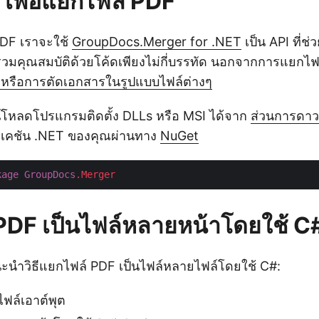
 เพื่อแยกไฟล์ PDF
DF เราจะใช้
GroupDocs.Merger for .NET
เป็น API ที่ช
อรวมคุณสมบัติด้วยโค้ดเพียงไม่กี่บรรทัด นอกจากการแยกไฟล
หรือการตัดเอกสารในรูปแบบไฟล์ต่างๆ
โหลดโปรแกรมติดตั้ง DLLs หรือ MSI ได้จาก
ส่วนการดาว
ลิเคชัน .NET ของคุณผ่านทาง
NuGet
kage
GroupDocs
.Merger
PDF เป็นไฟล์หลายหน้าโดยใช้ C
แนะนำวิธีแยกไฟล์ PDF เป็นไฟล์หลายไฟล์โดยใช้ C#:
ฟล์เอาต์พุต