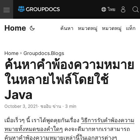
ไทย
T
o
Home
g
ค้นหา
หมวดหมู่
หมวดหมู่
แท็ก
g
l
Home
»
Groupdocs.Blogs
e
ค้นหาคำพ้องความหมาย
n
a
ในหลายไฟล์โดยใช้
v
i
Java
g
October 3, 2021
· ชออิบ ข่าน · 3 min
a
t
เมื่อเร็วๆ นี้ เราได้พูดคุยกันเรื่อง
วิธีการรับคำพ้องความ
i
หมายทั้งหมดของคำใดๆ
คงจะดีมากหากเราสามารถ
o
ค้นหาคำพ้องความหมายเหล่านี้ในเอกสารต่างๆ