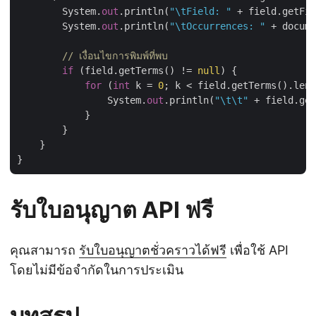
        System.
out
.println(
"\tField: "
 + field.getFie
        System.
out
.println(
"\tOccurrences: "
 + docume
// เงื่อนไขการพิมพ์ที่พบ
if
 (field.getTerms() != 
null
) {

for
 (
int
 k = 
0
; k < field.getTerms().leng
                System.
out
.println(
"\t\t"
 + field.get
            }

        }

    }

รับใบอนุญาต API ฟรี
คุณสามารถ
รับใบอนุญาตชั่วคราวได้ฟรี
เพื่อใช้ API
โดยไม่มีข้อจำกัดในการประเมิน
บทสรุป