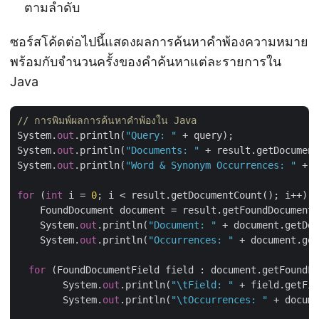
ตามลำดับ
ซอร์สโค้ดต่อไปนี้แสดงผลการค้นหาคำพ้องความหมาย
พร้อมกับจำนวนครั้งของคำค้นหาแต่ละรายการใน
Java
// การพิมพ์ผลการค้นหาคำพ้องใน Java
System.
out
.println(
"Query: "
 + query);

System.
out
.println(
"Documents: "
 + result.getDocument
System.
out
.println(
"Word & Synonym Occurrences: "
 + r
for
 (
int
 i = 
0
; i < result.getDocumentCount(); i++) {

    FoundDocument document = result.getFoundDocument(
    System.
out
.println(
"Document: "
 + document.getDoc
    System.
out
.println(
"Occurrences: "
 + document.get
for
 (FoundDocumentField field : document.getFoundFi
        System.
out
.println(
"\tField: "
 + field.getFie
        System.
out
.println(
"\tOccurrences: "
 + docume