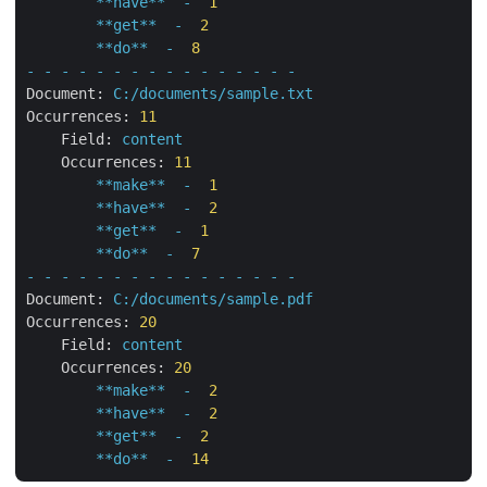
**have**
-
1
**get**
-
2
**do**
-
8
-
-
-
-
-
-
-
-
-
-
-
-
-
-
-
-
Document:
C:/documents/sample.txt
Occurrences:
11
Field:
content
Occurrences:
11
**make**
-
1
**have**
-
2
**get**
-
1
**do**
-
7
-
-
-
-
-
-
-
-
-
-
-
-
-
-
-
-
Document:
C:/documents/sample.pdf
Occurrences:
20
Field:
content
Occurrences:
20
**make**
-
2
**have**
-
2
**get**
-
2
**do**
-
14