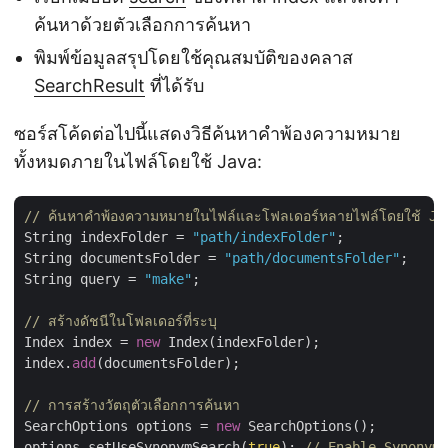
ค้นหาด้วยตัวเลือกการค้นหา
พิมพ์ข้อมูลสรุปโดยใช้คุณสมบัติของคลาส
SearchResult
ที่ได้รับ
ซอร์สโค้ดต่อไปนี้แสดงวิธีค้นหาคำพ้องความหมาย
ทั้งหมดภายในไฟล์โดยใช้ Java:
// ค้นหาคำพ้องความหมายในไฟล์และโฟลเดอร์หลายไฟล์โดยใช้ Ja
String indexFolder = 
"path/indexFolder"
;

String documentsFolder = 
"path/documentsFolder"
;

String query = 
"make"
;

// สร้างดัชนีในโฟลเดอร์ที่ระบุ
Index index = 
new
 Index(indexFolder);

index.
add
(documentsFolder);

// การสร้างวัตถุตัวเลือกการค้นหา
SearchOptions options = 
new
 SearchOptions();

options.setUseSynonymSearch(
true
); 
// Enable Synonym 