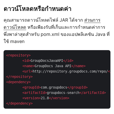
ดาวน์โหลดหรือกำหนดค่า
คุณสามารถดาวน์โหลดไฟล์ JAR ได้จาก
ส่วนการ
ดาวน์โหลด
หรือเพียงรับที่เก็บและการกำหนดค่าการ
พึ่งพาล่าสุดสำหรับ pom.xml ของแอปพลิเคชัน Java ที่
ใช้ maven
<
repository
>
<
id
>
GroupDocsJavaAPI
</
id
>
<
name
>
GroupDocs Java API
</
name
>
<
url
>
http://repository.groupdocs.com/repo/
</
u
</
repository
>
<
dependency
>
<
groupId
>
com.groupdocs
</
groupId
>
<
artifactId
>
groupdocs-search
</
artifactId
>
<
version
>
21.8
</
version
>
</
dependency
>