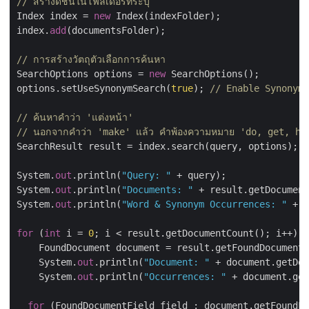
// สร้างดัชนีในโฟลเดอร์ที่ระบุ
Index index = 
new
 Index(indexFolder);

index.
add
(documentsFolder);

// การสร้างวัตถุตัวเลือกการค้นหา
SearchOptions options = 
new
 SearchOptions();

options.setUseSynonymSearch(
true
); 
// Enable Synonym 
// ค้นหาคำว่า 'แต่งหน้า'
// นอกจากคำว่า 'make' แล้ว คำพ้องความหมาย 'do, get, hav
SearchResult result = index.search(query, options);

System.
out
.println(
"Query: "
 + query);

System.
out
.println(
"Documents: "
 + result.getDocument
System.
out
.println(
"Word & Synonym Occurrences: "
 + r
for
 (
int
 i = 
0
; i < result.getDocumentCount(); i++) {

    FoundDocument document = result.getFoundDocument(
    System.
out
.println(
"Document: "
 + document.getDoc
    System.
out
.println(
"Occurrences: "
 + document.get
for
 (FoundDocumentField field : document.getFoundFi