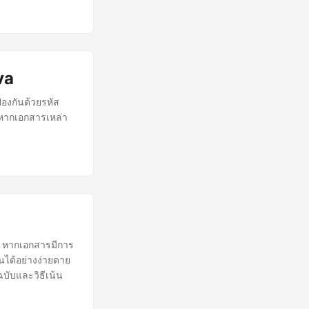
va
้องกันด้วยรหัส
 หากเอกสารเหล่า
 หากเอกสารมีการ
นได้อย่างง่ายดาย
บับและวิธีเน้น