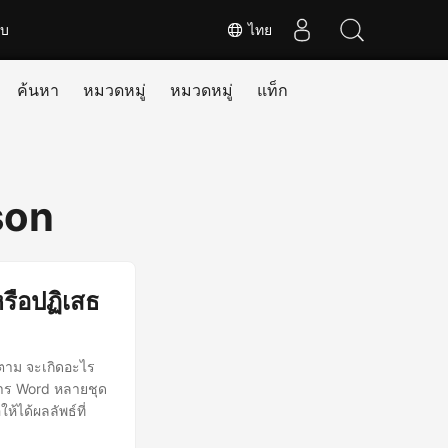
ับ
ไทย
ค้นหา
หมวดหมู่
หมวดหมู่
แท็ก
son
รือปฏิเสธ
็ตาม จะเกิดอะไร
กสาร Word หลายชุด
้ได้ผลลัพธ์ที่