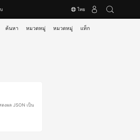
ับ
ไทย
ค้นหา
หมวดหมู่
หมวดหมู่
แท็ก
แสดงผล JSON เป็น