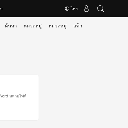
ับ
ไทย
ค้นหา
หมวดหมู่
หมวดหมู่
แท็ก
 Word หลายไฟล์