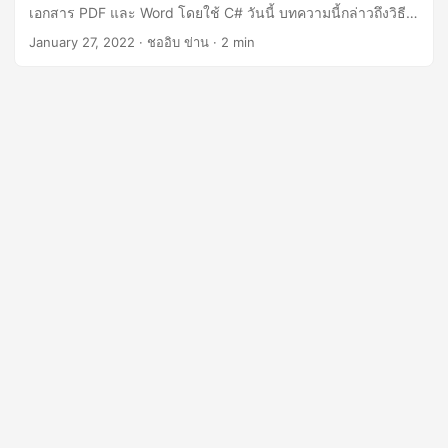
n
เอกสาร PDF และ Word โดยใช้ C# วันนี้ บทความนี้กล่าวถึงวิธี
ลบคำอธิบายประกอบออกจากเอกสาร เช่น ไฟล์ PDF และ Word
January 27, 2022
· ชออิบ ข่าน · 2 min
DOC/DOCX โดยใช้ C#