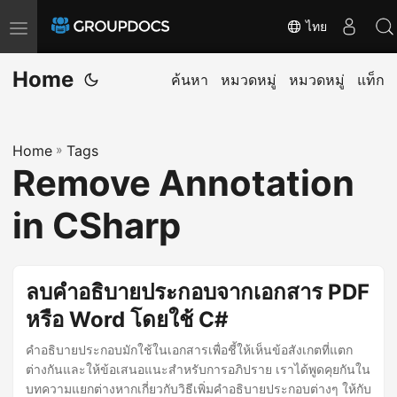
ไทย
T
o
Home
g
ค้นหา
หมวดหมู่
หมวดหมู่
แท็ก
g
l
Home
»
Tags
e
Remove Annotation
n
a
in CSharp
v
i
g
ลบคำอธิบายประกอบจากเอกสาร PDF
a
หรือ Word โดยใช้ C#
t
คำอธิบายประกอบมักใช้ในเอกสารเพื่อชี้ให้เห็นข้อสังเกตที่แตก
i
ต่างกันและให้ข้อเสนอแนะสำหรับการอภิปราย เราได้พูดคุยกันใน
o
บทความแยกต่างหากเกี่ยวกับวิธีเพิ่มคำอธิบายประกอบต่างๆ ให้กับ