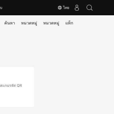
ับ
ไทย
ค้นหา
หมวดหมู่
หมวดหมู่
แท็ก
ารสแกนรหัส QR