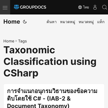
ไทย
T
o
Home
g
ค้นหา
หมวดหมู่
หมวดหมู่
แท็ก
g
l
Home
»
Tags
e
Taxonomic
n
a
Classification using
v
i
CSharp
g
a
t
การจำแนกอนุกรมวิธานของข้อความ
i
ดิบโดยใช้ C# - (IAB-2 &
o
Document Taxonomy)