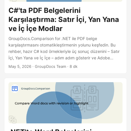
n
C#'ta PDF Belgelerini
Karşılaştırma: Satır İçi, Yan Yana
ve İç İçe Modlar
GroupDocs.Comparison for .NET ile PDF belge
karşılaştırmasını otomatikleştirmenin yolunu keşfedin. Bu
rehber, hazır C# kod örnekleriyle üç sonuç düzenini – Satır
İçi, Yan Yana ve İç İçe – adım adım gösterir ve Adobe
Acrobat’ta PDF’leri manuel olarak karşılaştırmaya kısa bir
May 5, 2026
· GroupDocs Team · 8 dk
bakış sunar.