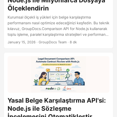
Node.js ile Milyonlarca Dosyaya
Ölçeklendirin
Kurumsal ölçekli iş yükleri için belge karşılaştırma
performansını nasıl optimize edeceğinizi keşfedin. Bu teknik
kılavuz, GroupDocs.Comparison API for Node.js kullanarak
toplu işleme, paralel karşılaştırma stratejileri ve performans
optimizasyon tekniklerini göstererek milyonlarca belge
January 15, 2026
· GroupDocs Team · 8 dk
karşılaştırmasını verimli bir şekilde yönetmeyi sağlar.
Yasal Belge Karşılaştırma API'si:
Node.js ile Sözleşme
İncelemesini Otomatikleştir.