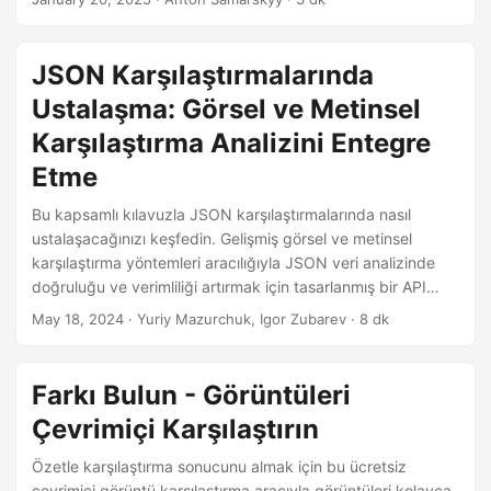
etmelerini sağlayan gelişmiş karşılaştırma teknikleriyle
belge analizinin doğruluğunu ve verimliliğini nasıl
artıracağınızı keşfedin.
JSON Karşılaştırmalarında
Ustalaşma: Görsel ve Metinsel
Karşılaştırma Analizini Entegre
Etme
Bu kapsamlı kılavuzla JSON karşılaştırmalarında nasıl
ustalaşacağınızı keşfedin. Gelişmiş görsel ve metinsel
karşılaştırma yöntemleri aracılığıyla JSON veri analizinde
doğruluğu ve verimliliği artırmak için tasarlanmış bir API
olan GroupDocs.Comparison tarafından sağlanan zorluklar
May 18, 2024
· Yuriy Mazurchuk, Igor Zubarev · 8 dk
ve çözümler hakkında bilgi edinin.
Farkı Bulun - Görüntüleri
Çevrimiçi Karşılaştırın
Özetle karşılaştırma sonucunu almak için bu ücretsiz
çevrimiçi görüntü karşılaştırma aracıyla görüntüleri kolayca