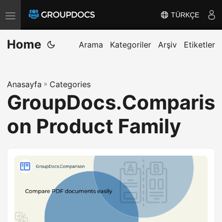
TÜRKÇE
T
o
Home
g
Arama
Kategoriler
Arşiv
Etiketler
g
l
Anasayfa
»
Categories
e
GroupDocs.Comparis
n
a
on Product Family
v
i
g
a
t
i
o