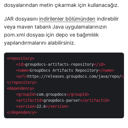
dosyalarından metin çıkarmak için kullanacağız.
JAR dosyasını
indirilenler bölümünden
indirebilir
veya maven tabanlı Java uygulamalarınızın
pom.xml dosyası için depo ve bağımlılık
yapılandırmalarını alabilirsiniz.
<
repository
>
<
id
>
groupdocs-artifacts-repository
</
id
>
<
name
>
GroupDocs Artifacts Repository
</
name
>
<
url
>
https://releases.groupdocs.com/java/repo/
</
u
</
repository
>
<
dependency
>
<
groupId
>
com.groupdocs
</
groupId
>
<
artifactId
>
groupdocs-parser
</
artifactId
>
<
version
>
22.6
</
version
>
</
dependency
>