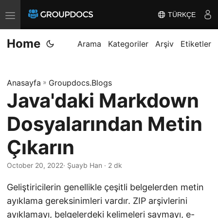
TÜRKÇE
T
o
Home
g
Arama
Kategoriler
Arşiv
Etiketler
g
l
Anasayfa
»
Groupdocs.Blogs
e
Java'daki Markdown
n
a
Dosyalarından Metin
v
i
Çıkarın
g
October 20, 2022
· Şuayb Han · 2 dk
a
t
Geliştiricilerin genellikle çeşitli belgelerden metin
i
ayıklama gereksinimleri vardır. ZIP arşivlerini
o
ayıklamayı, belgelerdeki kelimeleri saymayı, e-