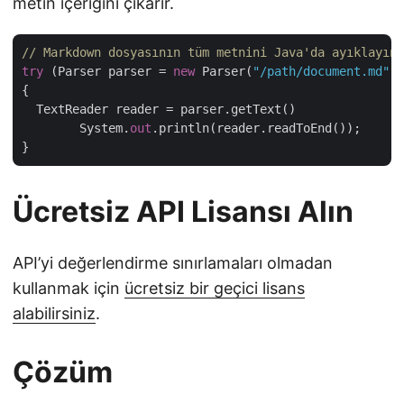
metin içeriğini çıkarır.
// Markdown dosyasının tüm metnini Java'da ayıklayın
try
 (Parser parser = 
new
 Parser(
"/path/document.md"
))
{

  TextReader reader = parser.getText()

	System.
out
.println(reader.readToEnd());

Ücretsiz API Lisansı Alın
API’yi değerlendirme sınırlamaları olmadan
kullanmak için
ücretsiz bir geçici lisans
alabilirsiniz
.
Çözüm