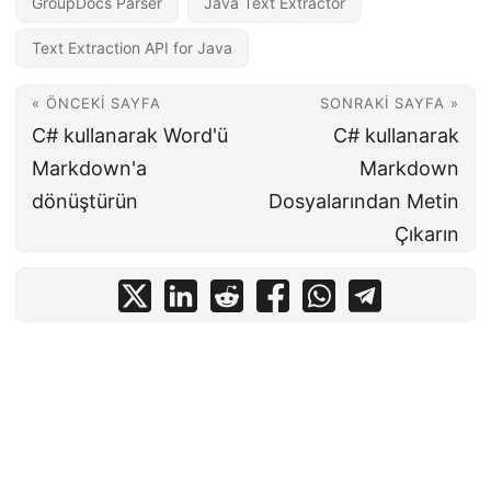
GroupDocs Parser
Java Text Extractor
Text Extraction API for Java
« ÖNCEKI SAYFA
SONRAKI SAYFA »
C# kullanarak Word'ü
C# kullanarak
Markdown'a
Markdown
dönüştürün
Dosyalarından Metin
Çıkarın