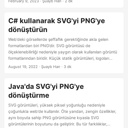
February 9, 2023
· Şuayb Han · 2 dk
C# kullanarak SVG'yi PNG'ye
dönüştürün
Web’deki görsellerde şeffaflık gerektiğinde akla gelen
formatlardan biri PNG’dir. SVG görüntüsü de
ölçeklenebilirliği nedeniyle yaygın olarak kullanılan görüntü
formatlarından biridir. Küçük statik görüntüleri, logoları
görüntülemek için ve şeffaf arka plana sahip görüntüler için
August 19, 2022
· Şuayb Han · 3 dk
PNG görüntüleri sıklıkla tercih edilir. Uyumluluk veya başka
herhangi bir nedenle, SVG vektör grafiklerinin başka
biçimlere dönüştürülmesi sıklıkla gerekir. Bu yazıda C#
Java'da SVG'yi PNG'ye
kullanarak SVG vektör grafiklerinin PNG resimlerine nasıl
dönüştürme
dönüştürüleceğini tartışacağız.
SVG görüntüleri, yüksek piksel yoğunluğu nedeniyle
çoğunlukla web’de kullanılır. Öte yandan, zengin özellikler,
aynı boyuta sahip PNG görüntüsüne kıyasla SVG
görüntülerinin boyutunu da geliştirir. Bu tür farklılıklar,