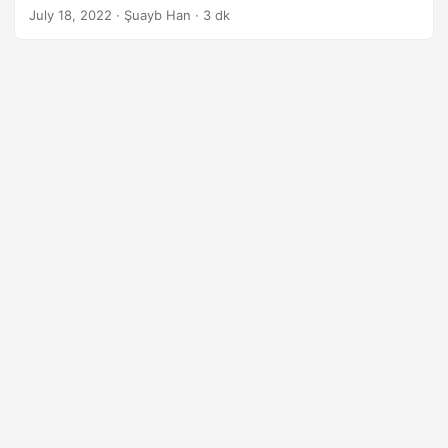
geliştiricilerin görüntüleri bir biçimden diğerine
July 18, 2022
· Şuayb Han · 3 dk
dönüştürmeyi düşünmelerini sağlar. Bu makalede, Java’da
SVG vektörlerinin PNG resimlerine nasıl dönüştürüleceği
anlatılmaktadır.