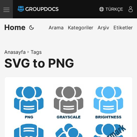
TÜRKÇE
T
o
Home
g
Arama
Kategoriler
Arşiv
Etiketler
g
l
Anasayfa
»
Tags
e
SVG to PNG
n
a
v
i
g
a
t
i
o