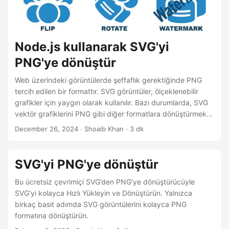
n
Node.js kullanarak SVG'yi
PNG'ye dönüştür
Web üzerindeki görüntülerde şeffaflık gerektiğinde PNG
tercih edilen bir formattır. SVG görüntüler, ölçeklenebilir
grafikler için yaygın olarak kullanılır. Bazı durumlarda, SVG
vektör grafiklerini PNG gibi diğer formatlara dönüştürmek
gerekebilir. Bu yazıda, Node.js kullanarak SVG vektör
December 26, 2024
· Shoaib Khan · 3 dk
grafiklerini PNG görüntülerine nasıl dönüştüreceğinizi
göstereceğiz.
SVG'yi PNG'ye dönüştür
Bu ücretsiz çevrimiçi SVG’den PNG’ye dönüştürücüyle
SVG’yi kolayca Hızlı Yükleyin ve Dönüştürün. Yalnızca
birkaç basit adımda SVG görüntülerini kolayca PNG
formatına dönüştürün.