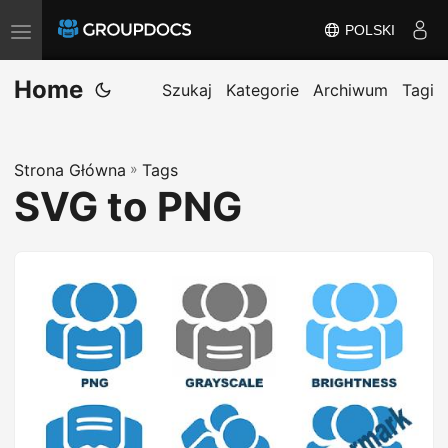
POLSKI
P
r
Home
z
Szukaj
Kategorie
Archiwum
Tagi
e
ł
Strona Główna
»
Tags
ą
SVG to PNG
c
z
n
a
w
i
g
a
c