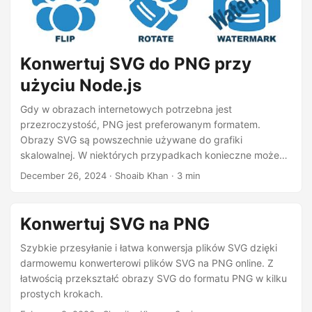
j
ę
Konwertuj SVG do PNG przy
użyciu Node.js
Gdy w obrazach internetowych potrzebna jest
przezroczystość, PNG jest preferowanym formatem.
Obrazy SVG są powszechnie używane do grafiki
skalowalnej. W niektórych przypadkach konieczne może
być konwertowanie wektorowej grafiki SVG do innych
December 26, 2024
· Shoaib Khan · 3 min
formatów, takich jak PNG. W tym wpisie pokażemy, jak
konwertować wektorową grafikę SVG do obrazów PNG
przy użyciu Node.js.
Konwertuj SVG na PNG
Szybkie przesyłanie i łatwa konwersja plików SVG dzięki
darmowemu konwerterowi plików SVG na PNG online. Z
łatwością przekształć obrazy SVG do formatu PNG w kilku
prostych krokach.