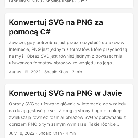
February 9, 2023
· Shoaiba Khana · 3 min
Konwertuj SVG na PNG za
pomocą C#
Zawsze, gdy potrzebna jest przezroczystość obrazów w
Internecie, PNG jest jednym z formatów, które przychodzą
na myśl. Obraz SVG jest również jednym z powszechnie
używanych formatów obrazów ze względu na jego
skalowalność. Do wyświetlania małych statycznych
August 19, 2022
· Shoaib Khan · 3 min
obrazów, logo i obrazów z przezroczystym tłem często
preferowane są obrazy PNG. Ze względu na
kompatybilność lub z jakiegokolwiek innego powodu
Konwertuj SVG na PNG w Javie
często wymagana jest konwersja grafiki wektorowej SVG
na inne formaty. W tym artykule omówimy, jak
Obrazy SVG są używane głównie w Internecie ze względu
przekonwertować grafikę wektorową SVG na obrazy PNG
na dużą gęstość pikseli. Z drugiej strony bogate funkcje
za pomocą C#.
zwiększają również rozmiar obrazów SVG w porównaniu z
obrazem PNG o tym samym wymiarze. Takie różnice
pozwalają programistom pomyśleć o konwersji obrazów z
July 18, 2022
· Shoaib Khan · 4 min
jednego formatu na inny. W tym artykule omówiono, jak