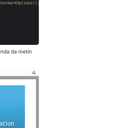
atermarkOptions();
sında da metin