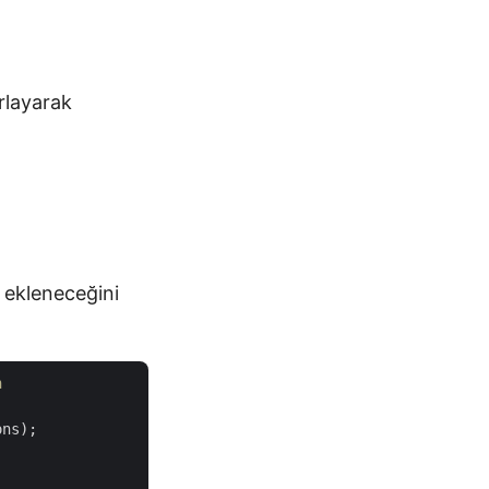
rlayarak
ı ekleneceğini
n
ns);
