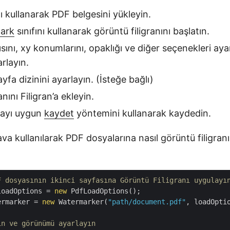
nı kullanarak PDF belgesini yükleyin.
ark
sınıfını kullanarak görüntü filigranını başlatın.
ını, xy konumlarını, opaklığı ve diğer seçenekleri aya
rlayın.
fa dizinini ayarlayın. (İsteğe bağlı)
nını Filigran’a ekleyin.
syayı uygun
kaydet
yöntemini kullanarak kaydedin.
a kullanılarak PDF dosyalarına nasıl görüntü filigran
F dosyasının ikinci sayfasına Görüntü Filigranı uygulayı
loadOptions = 
new
 PdfLoadOptions();

ermarker = 
new
 Watermarker(
"path/document.pdf"
, loadOptio
in ve görünümü ayarlayın