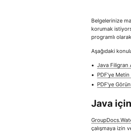
Belgelerinize m
korumak istiyors
programlı olarak
Aşağıdaki konula
Java Filigran 
PDF’ye Metin 
PDF’ye Görünt
Java için
GroupDocs.Wate
çalışmaya izin ve