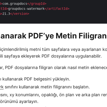
d
>
com.groupdocs
</
groupId
>
ctId
>
groupdocs-watermark
</
artifactId
>
n
>
21.3
</
version
>
lanarak PDF’ye Metin Filigran
 biçimlendirilmiş metni tüm sayfalara veya ayarlanan 
ili sayfaya ekleyerek PDF dosyalarına uygulanabilir.
r, PDF dosyalarına filigran olarak nasıl metin eklenece
nı kullanarak PDF belgesini yükleyin.
rk
sınıfını kullanarak metin filigranını başlatın.
nı, xy konumlarını, opaklığı, ön plan ve arka plan ren
görünümü ayarlayın.