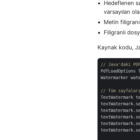
Hedeflenen say
varsayılan ol
Metin filigranı
Filigranlı do
Kaynak kodu, Jav
// Java'daki PD
PdfLoadOptions 
Watermarker wat
// Tüm sayfalar
TextWatermark t
textWatermark.s
textWatermark.s
textWatermark.se
textWatermark.s
textWatermark.se