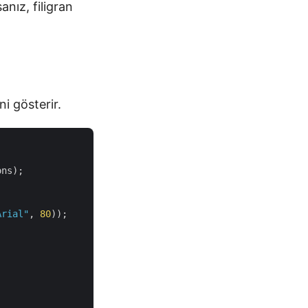
anız, filigran
i gösterir.
ns);

Arial"
, 
80
));
