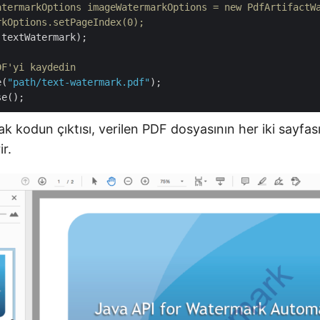
atermarkOptions imageWatermarkOptions = new PdfArtifactW
rkOptions.setPageIndex(0);
(textWatermark);

DF'yi kaydedin
e(
"path/text-watermark.pdf"
);

k kodun çıktısı, verilen PDF dosyasının her iki sayfa
ir.