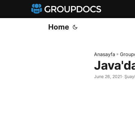
Home
Anasayfa
»
Group
Java'da
June 26, 2021
· Şuay