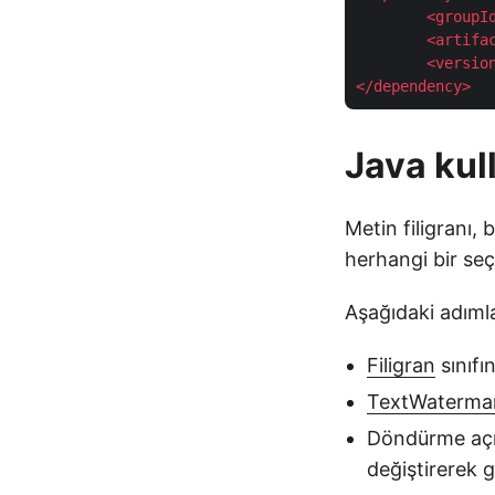
<
groupI
<
artifa
<
versio
</
dependency
>
Java kul
Metin filigranı,
herhangi bir seç
Aşağıdaki adımla
Filigran
sınıfı
TextWaterma
Döndürme açısı
değiştirerek 