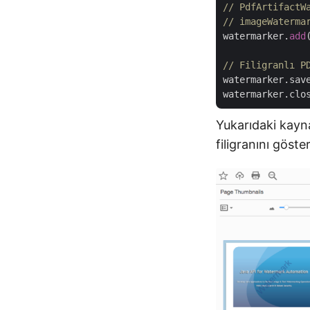
// PdfArtifactW
// imageWaterma
watermarker.
add
// Filigranlı P
watermarker.sav
Yukarıdaki kayna
filigranını göster