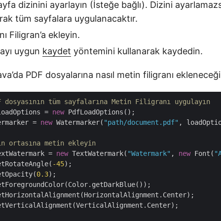
fa dizinini ayarlayın (İsteğe bağlı). Dizini ayarlamazs
arak tüm sayfalara uygulanacaktır.
nı Filigran’a ekleyin.
syayı uygun
kaydet
yöntemini kullanarak kaydedin.
a’da PDF dosyalarına nasıl metin filigranı ekleneceğin
F dosyasının tüm sayfalarına Metin Filigranı uygulayın
loadOptions = 
new
 PdfLoadOptions();

ermarker = 
new
 Watermarker(
"path/document.pdf"
, loadOptio
ın ortasına metin ekleyin
extWatermark = 
new
 TextWatermark(
"Watermark"
, 
new
 Font(
"
etRotateAngle(
-45
);

etOpacity(
0.3
);

tForegroundColor(Color.getDarkBlue());

etHorizontalAlignment(HorizontalAlignment.Center);

tVerticalAlignment(VerticalAlignment.Center);
