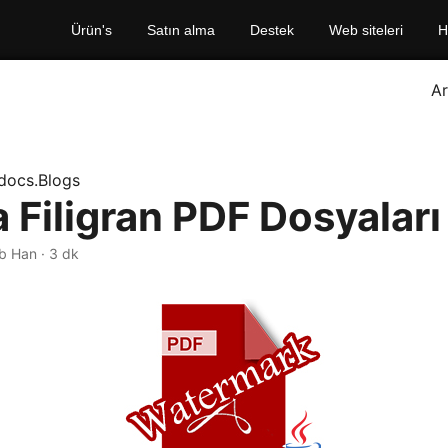
Ürün's
Satın alma
Destek
Web siteleri
H
A
docs.Blogs
 Filigran PDF Dosyaları
b Han · 3 dk