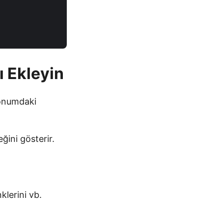
ı Ekleyin
konumdaki
ğini gösterir.
klerini vb.