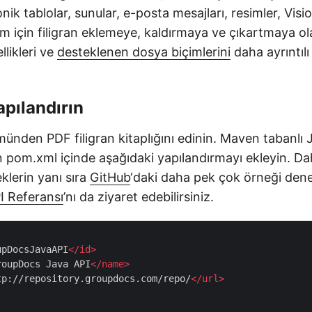
onik tablolar, sunular, e-posta mesajları, resimler, Visio
im için filigran eklemeye, kaldırmaya ve çıkartmaya ol
ellikleri ve
desteklenen dosya biçimlerini
daha ayrıntılı
apılandırın
ünden PDF filigran kitaplığını edinin. Maven tabanlı 
n pom.xml içinde aşağıdaki yapılandırmayı ekleyin. D
klerin yanı sıra
GitHub
‘daki daha pek çok örneği deney
I Referansı
’nı da ziyaret edebilirsiniz.
upDocsJavaAPI
</
id
>
roupDocs Java API
</
name
>
tp://repository.groupdocs.com/repo/
</
url
>