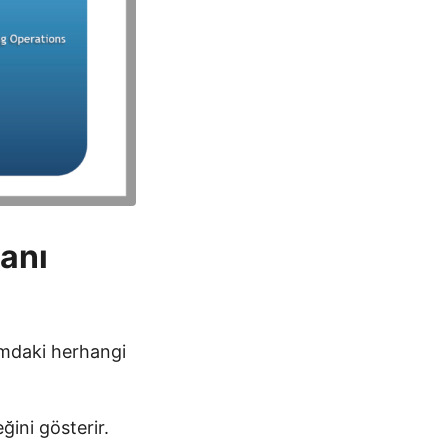
ranı
numdaki herhangi
ğini gösterir.