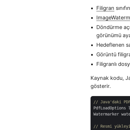
Filigran
sınıfı
ImageWaterm
Döndürme açıs
görünümü aya
Hedeflenen say
Görüntü filigra
Filigranlı do
Kaynak kodu, Jav
gösterir.
// Java'daki PD
PdfLoadOptions 
Watermarker wat
// Resmi yükley