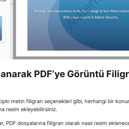
lanarak PDF’ye Görüntü Filig
tıpkı metin filigran seçenekleri gibi, herhangi bir ko
a resim ekleyebilirsiniz.
r, PDF dosyalarına filigran olarak nasıl resim eklenece