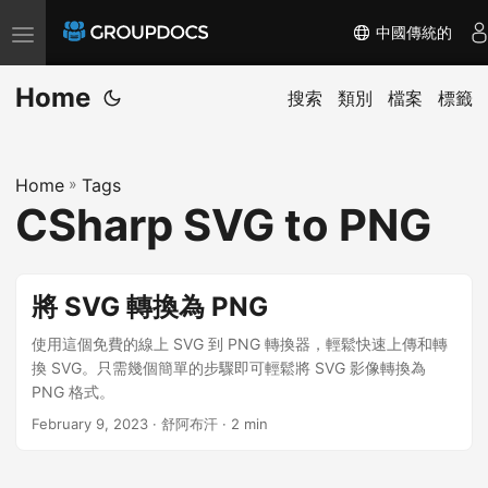
中國傳統的
T
o
Home
g
搜索
類別
檔案
標籤
g
l
Home
»
Tags
e
CSharp SVG to PNG
n
a
v
將 SVG 轉換為 PNG
i
g
使用這個免費的線上 SVG 到 PNG 轉換器，輕鬆快速上傳和轉
換 SVG。只需幾個簡單的步驟即可輕鬆將 SVG 影像轉換為
a
PNG 格式。
t
February 9, 2023
· 舒阿布汗 · 2 min
i
o