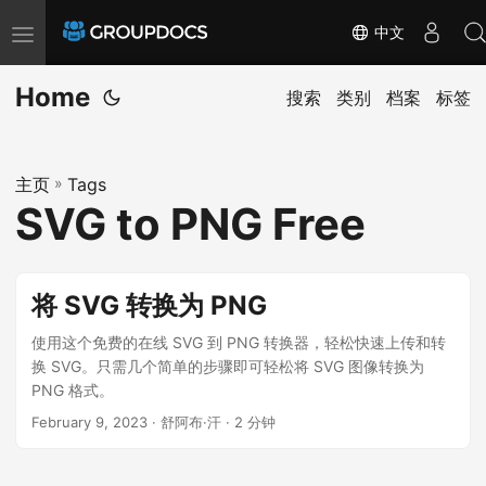
中文
T
o
Home
g
搜索
类别
档案
标签
g
l
主页
»
Tags
e
SVG to PNG Free
n
a
v
将 SVG 转换为 PNG
i
g
使用这个免费的在线 SVG 到 PNG 转换器，轻松快速上传和转
换 SVG。只需几个简单的步骤即可轻松将 SVG 图像转换为
a
PNG 格式。
t
February 9, 2023
· 舒阿布·汗 · 2 分钟
i
o