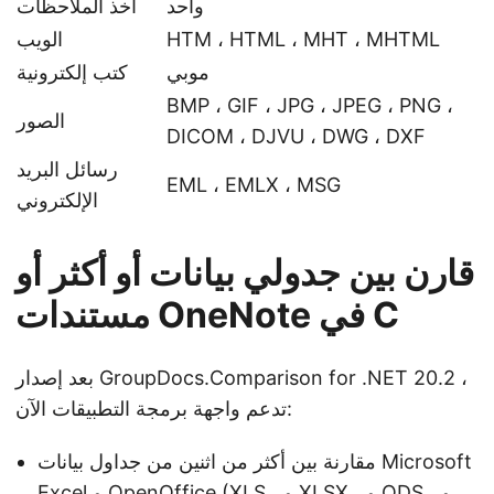
واحد
أخذ الملاحظات
HTM ، HTML ، MHT ، MHTML
الويب
موبي
كتب إلكترونية
BMP ، GIF ، JPG ، JPEG ، PNG ،
الصور
DICOM ، DJVU ، DWG ، DXF
رسائل البريد
EML ، EMLX ، MSG
الإلكتروني
قارن بين جدولي بيانات أو أكثر أو
مستندات OneNote في C
بعد إصدار GroupDocs.Comparison for .NET 20.2 ،
تدعم واجهة برمجة التطبيقات الآن:
مقارنة بين أكثر من اثنين من جداول بيانات Microsoft
Excel و OpenOffice (XLS ، و XLSX ، و ODS ، و