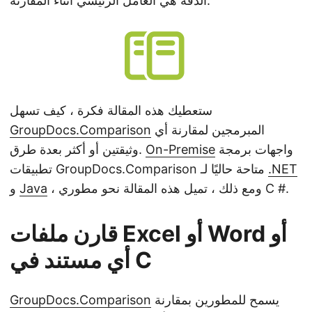
الدقة هي العامل الرئيسي أثناء المقارنة.
n
ستعطيك هذه المقالة فكرة ، كيف تسهل
المبرمجين لمقارنة أي
GroupDocs.Comparison
واجهات برمجة
On-Premise
وثيقتين أو أكثر بعدة طرق.
.NET
تطبيقات GroupDocs.Comparison متاحة حاليًا لـ
، ومع ذلك ، تميل هذه المقالة نحو مطوري C #.
Java
و
قارن ملفات Excel أو Word أو
أي مستند في C
يسمح للمطورين بمقارنة
GroupDocs.Comparison