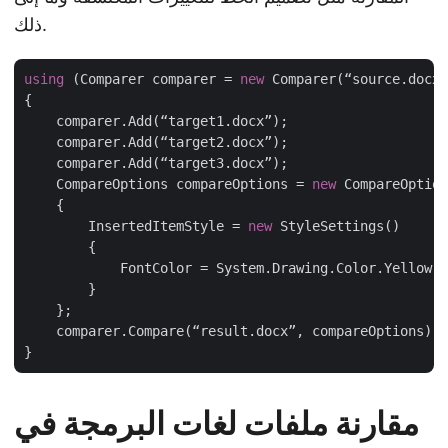
ذلك.
using
 (Comparer comparer = 
new
 Comparer(“source.docx”
{

    comparer.Add(“target1.docx”);

    comparer.Add(“target2.docx”);

    comparer.Add(“target3.docx”);

    CompareOptions compareOptions = 
new
 CompareOption
    {

        InsertedItemStyle = 
new
 StyleSettings()

        {

            FontColor = System.Drawing.Color.Yellow

        }

    };

    comparer.Compare(“result.docx”, compareOptions);

مقارنة ملفات لغات البرمجة في