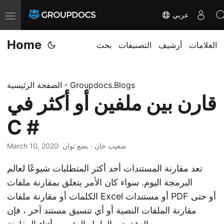
عربي
T
o
Home
العلامات
أرشيف
التصنيفات
بحث
g
g
l
Groupdocs.Blogs
»
الصفحة الرئيسية
e
قارن بين ملفين أو أكثر في
n
a
C #
v
i
· شعيب خان · بضع ثوان
March 10, 2020
g
تعد مقارنة المستندات أحد أكثر المتطلبات شيوعًا لعالم
a
البرمجة اليوم. سواء كان الأمر يتعلق بمقارنة ملفات
t
الكلمات أو مقارنة ملفات Excel أو مستندات PDF أو حتى
i
مقارنة الملفات النصية أو أي تنسيق مستند آخر ، فإن
o