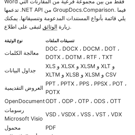
Word فقط من بين مجموعة فرعية من المقارنات التي
تدعمها .NET API من GroupDocs.Comparison. فيما
يلي قائمة بأنواع المستندات المدعومة وتنسيقاتها. يمكنك
لتبقى على اطلاع.
زيارة
الوثائق
تنسيقات الملفات
نوع الوثيقة
DOC ، DOCX ، DOCM ، DOT ،
معالجة الكلمات
DOTX ، DOTM ، RTF ، TXT
XLS و XLSX و XLSM و XLT و
جداول البيانات
XLTM و XLSB و XLSM و CSV
PPT ، PPTX ، PPS ، PPSX ، POT ،
العروض التقديمية
POTX
OpenDocument
ODT ، ODP ، OTP ، ODS ، OTT
رسومات
VSD ، VSDX ، VSS ، VST ، VDX
Microsoft Visio
PDF
محمول