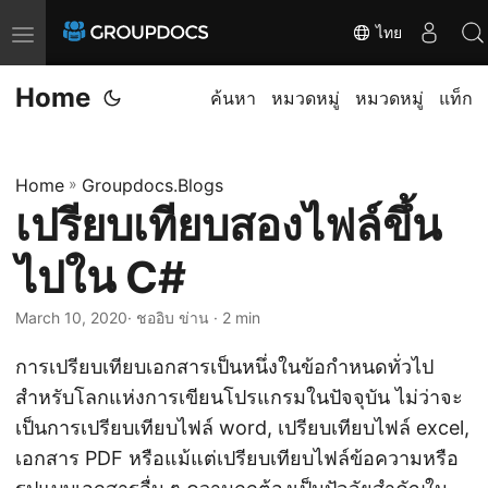
ไทย
T
o
Home
g
ค้นหา
หมวดหมู่
หมวดหมู่
แท็ก
g
l
Home
»
Groupdocs.Blogs
e
เปรียบเทียบสองไฟล์ขึ้น
n
a
ไปใน C#
v
i
March 10, 2020
· ชออิบ ข่าน · 2 min
g
การเปรียบเทียบเอกสารเป็นหนึ่งในข้อกำหนดทั่วไป
a
สำหรับโลกแห่งการเขียนโปรแกรมในปัจจุบัน ไม่ว่าจะ
t
เป็นการเปรียบเทียบไฟล์ word, เปรียบเทียบไฟล์ excel,
i
เอกสาร PDF หรือแม้แต่เปรียบเทียบไฟล์ข้อความหรือ
o