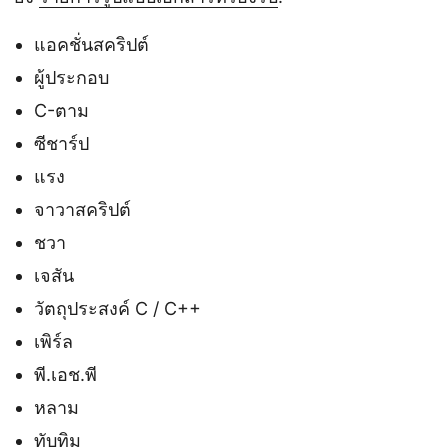
แอคชั่นสคริปต์
ผู้ประกอบ
C-ตาม
ซีชาร์ป
แรง
จาวาสคริปต์
ชวา
เจสัน
วัตถุประสงค์ C / C++
เพิร์ล
พี.เอช.พี
หลาม
ทับทิม