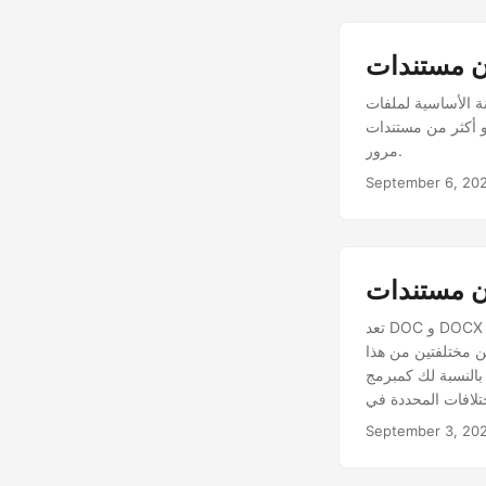
 لو كان الملف (الملفات) مقفلاً أو محميًا بكلمة مرور؟
 Java إذا كانت محمية بكلمة
مرور.
September 6, 20
تعد DOC و DOCX من بين أكثر تنسيقات المستندات شيوعًا المستخدمة في صياغة المستندات الرسمية والشخصية. إذا
ن مختلفتين من هذا
 ، تناقش هذه المقالة كيفية مقارنة مستندين من مستندات Word وكيفية إبراز
September 3, 20