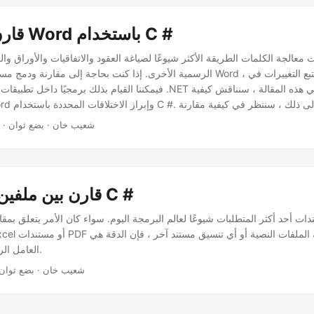
قارن مستندات Word باستخدام C #
 معالجة الكلمات الطريقة الأكثر شيوعًا لصياغة العقود والاتفاقيات والأوراق وا
الرسمية الأخرى. إذا كنت بحاجة إلى مقارنة ودمج مستندين من مستندات Word ، تمامً
d
المستندات المحمية بكلمة مرور ، وقبول التغييرات ورفضها ، ومقارنة أكثر من وثيقتين بأمثلة C #.
· شعيب خان · بضع ثوان
قارن بين ملفين أو أكثر في C #
دات أحد أكثر المتطلبات شيوعًا لعالم البرمجة اليوم. سواء كان الأمر يتعلق بمق
العامل الرئيسي أثناء المقارنة.
· شعيب خان · بضع ثوان