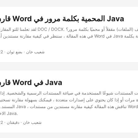
قارن مستندات Word المحمية بكلمة مرور في Java
لقد تعلمنا للتو المقارنة الأساسية لملفات DOC / DOCX. ماذا
في هذه المقالة ، سننظر في كيفية مقارنة مستندين أو أكثر من مستندات Word في
· شعيب خان · بضع ثوان
22
قارن مستندات Word في Java
دة مرات أو إذا كان يحتوي على إصدارات متعددة ، فيمكنك بسهولة مقارنة نسختي
المستند. بالنسبة لك كمبرمج Java
الاختلافات المحددة في Java.
· شعيب خان · دقيقتان
22