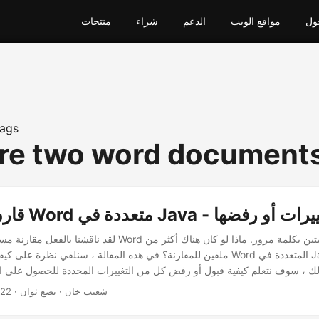
ول
مواقع الويب
الدعم
شراء
منتجات
ags
re two word document
دة في Java - قبول التغييرات أو رفضها
لقد ناقشنا بالفعل مقارنة مستندين من مستندات Word حتى لو كانتا م
ملفين للمقارنة؟ في هذه المقالة ، سنلقي نظرة على كيفية مقارنة مستندات Word ال
· شعيب خان · بضع ثوان
022