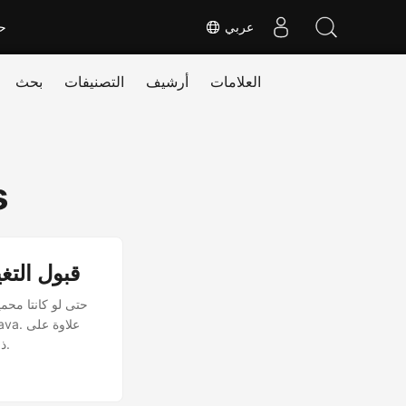
عربي
ح
العلامات
أرشيف
التصنيفات
بحث
s
قارن مستندات Word متعد
ذلك ، سوف نتعلم كيفية قبول أو رفض كل من التغييرات المحددة للحصول على المخرجات المطلوبة.