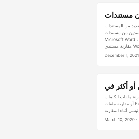
لعديد من المستندات
ا مثل خيار تتبع التغييرات في
Microsoft Wor ، فيمكننا القيام بذلك برمجيًا داخل تطبيقات .NET الخاصة بنا. في هذه المقالة ، سنناقش كيفية
مقارنة مستندي Word وإبراز الاختلافات المحددة باستخدام C #. بالإضافة إلى ذلك ، سننظر في كيفية مقارنة
December 1, 2021
ارنة ملفات الكلمات
أو مقارنة ملفات Excel أو مستندات PDF أو حتى مقارنة الملفات النصية أو أي تنسيق مستند آخر ، فإن الدقة هي
March 10, 2020