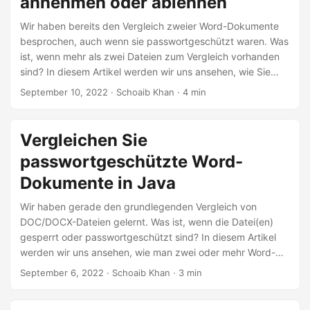
annehmen oder ablehnen
n
Wir haben bereits den Vergleich zweier Word-Dokumente
besprochen, auch wenn sie passwortgeschützt waren. Was
ist, wenn mehr als zwei Dateien zum Vergleich vorhanden
sind? In diesem Artikel werden wir uns ansehen, wie Sie
mehrere Word-Dokumente in Java vergleichen. Außerdem
September 10, 2022
· Schoaib Khan · 4 min
lernen wir, wie man jede der identifizierten Änderungen
akzeptiert oder ablehnt, um die gewünschte Ausgabe zu
erhalten.
Vergleichen Sie
passwortgeschützte Word-
Dokumente in Java
Wir haben gerade den grundlegenden Vergleich von
DOC/DOCX-Dateien gelernt. Was ist, wenn die Datei(en)
gesperrt oder passwortgeschützt sind? In diesem Artikel
werden wir uns ansehen, wie man zwei oder mehr Word-
Dokumente in Java vergleicht, wenn sie passwortgeschützt
September 6, 2022
· Schoaib Khan · 3 min
sind.