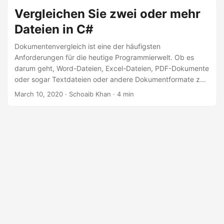
tun. In diesem Artikel werden wir diskutieren,
wie man zwei
Vergleichen Sie zwei oder mehr
Word-Dokumente vergleicht und die identifizierten
Dateien in C#
Unterschiede mit C# hervorhebt
. Außerdem sehen wir uns
an, wie man passwortgeschützte Dokumente vergleicht,
Dokumentenvergleich ist eine der häufigsten
Änderungen annimmt und ablehnt
und mehr als zwei
Anforderungen für die heutige Programmierwelt. Ob es
Dokumente mit C#-Beispielen vergleicht.
darum geht, Word-Dateien, Excel-Dateien, PDF-Dokumente
oder sogar Textdateien oder andere Dokumentformate zu
vergleichen, Genauigkeit ist der Schlüsselfaktor beim
March 10, 2020
· Schoaib Khan · 4 min
Vergleichen.