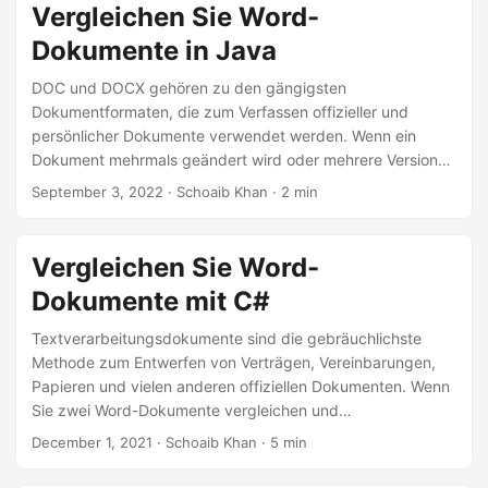
Vergleichen Sie Word-
Dokumente in Java
DOC und DOCX gehören zu den gängigsten
Dokumentformaten, die zum Verfassen offizieller und
persönlicher Dokumente verwendet werden. Wenn ein
Dokument mehrmals geändert wird oder mehrere Versionen
hat, können Sie zwei verschiedene Versionen dieses
September 3, 2022
· Schoaib Khan · 2 min
Dokuments einfach vergleichen. Für Sie als Java-
Programmierer erläutert dieser Artikel, wie Sie zwei Word-
Dokumente vergleichen und die festgestellten
Vergleichen Sie Word-
Unterschiede in Java hervorheben.
Dokumente mit C#
Textverarbeitungsdokumente sind die gebräuchlichste
Methode zum Entwerfen von Verträgen, Vereinbarungen,
Papieren und vielen anderen offiziellen Dokumenten. Wenn
Sie zwei Word-Dokumente vergleichen und
zusammenführen müssen, genau wie die Option zum
December 1, 2021
· Schoaib Khan · 5 min
Verfolgen von Änderungen von Microsoft Word, können wir
dies programmgesteuert in unseren .NET-Anwendungen