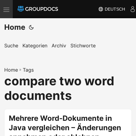
DEUTSCH
T
o
Home
g
g
l
Suche
Kategorien
Archiv
Stichworte
e
n
Home
a
»
Tags
compare two word
v
i
documents
g
a
t
Mehrere Word-Dokumente in
i
Java vergleichen – Änderungen
o