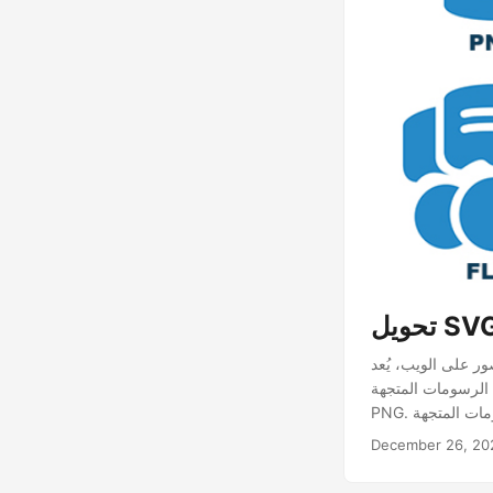
لاً. تُستخدم صور SVG عادةً للرسومات
SV إلى تنسيقات أخرى مثل
December 26, 20