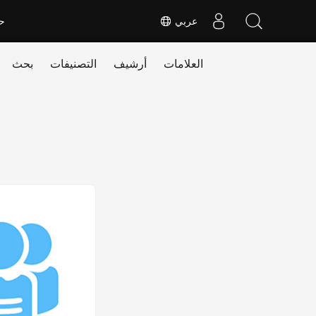
عربي
ح
العلامات
أرشيف
التصنيفات
بحث