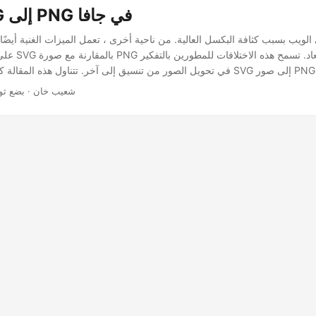
تحويل SVG إلى PNG في جافا
على تحسين حجم صو
· شعيب خان · بضع ثو