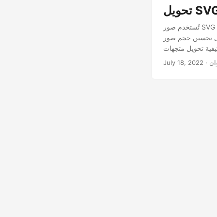
تُستخدم صور SVG بشكل أساسي على الويب بسبب كثافة البكسل العالية. من ناحية أخرى ، تعمل الميزات الغنية أيضًا
ر SVG بالمقارنة مع صورة PNG التي لها نفس الأبعاد. تسمح هذه الاختلافات للمطورين بالتفكير
ان
July 18, 2022