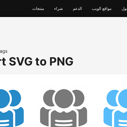
ول
مواقع الويب
الدعم
شراء
منتجات
ags
t SVG to PNG