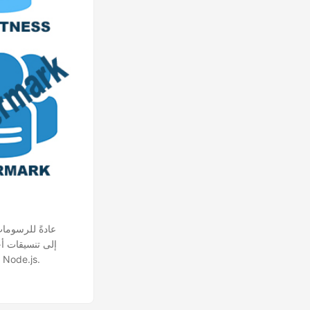
PNG. في هذه المقالة، سنوضح لك كيفية تحويل الرسومات المتجهة SVG إلى صور PNG باستخدام Node.js.