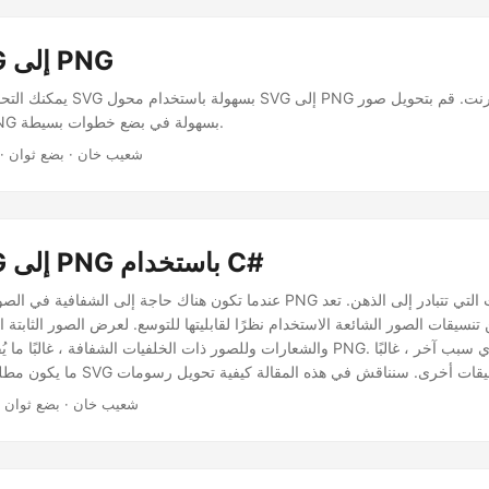
تحويل SVG إلى PNG
يمكنك التحميل السريع وتحويل SVG بسهو
SVG إلى تنسيق PNG بسهولة في بضع خطوات بسيطة.
· شعيب خان · بضع ثوان
تحويل SVG إلى PNG باستخدام C#
عندما تكون هناك حاجة إلى الشفافية في الصور على الويب ، فإن PNG هي أحد التنس
والشعارات وللصور ذات الخلفيات الشفافة ، غالبًا ما يُفضل استخدام صور PNG. نظرًا لل
ما يكون مطلوبًا تحويل رسومات SVG المتجه
SVG المتجهة إلى صور PNG باستخدام C#.
· شعيب خان · بضع ثوان