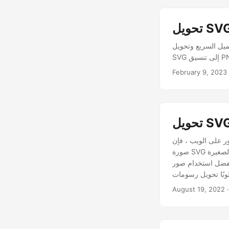
لة باستخدام محول SVG إلى PNG المجاني عبر الإنترنت. قم بتحويل صور
February 9, 2023
يقات التي تتبادر إلى الذهن. تعد
صورة SVG أيضًا واحدة من تنسيقات الصور الشائعة الاستخدام نظرًا لقابليتها للتوسع. لعرض الصور الثابتة الصغيرة
توافق أو لأي سبب آخر ، غالبًا
ة إلى تنسيقات أخرى. سنناقش في هذه المقالة كيفية تحويل رسومات
August 19, 2022