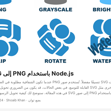
تحويل SVG إلى PNG باستخدام Node.js
عندما تكون الشفافية مطلوبة في الصور على الويب، يُعد PNG تنسيقًا مفض
القابلة للتوسع. في بعض الحالات، قد يكون من الضروري تحويل الرسومات المتجهة G
· Shoaib Khan · بضع ثوان
24