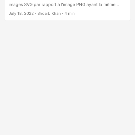
images SVG par rapport à l’image PNG ayant la même
dimension. De telles différences permettent aux
July 18, 2022
· Shoaïb Khan · 4 min
développeurs de penser à convertir des images d’un
format à un autre. Cet article explique comment convertir
des vecteurs SVG en images PNG en Java.