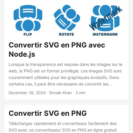
n
Convertir SVG en PNG avec
Node.js
Lorsque la transparence est requise dans les images sur le
web, le PNG est un format privilégié. Les images SVG sont
couramment utilisées pour les graphiques évolutifs. Dans
certains cas, il peut être nécessaire de convertir les
graphiques vectoriels SVG en d’autres formats comme le
December 26, 2024
· Shoaib Khan · 3 min
PNG. Dans cet article, nous vous montrerons comment
convertir les graphiques vectoriels SVG en images PNG à
l’aide de Node.js.
Convertir SVG en PNG
Téléchargez rapidement et convertissez facilement des
SVG avec ce convertisseur SVG en PNG en ligne gratuit.