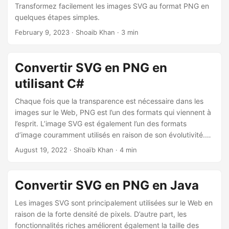
Transformez facilement les images SVG au format PNG en
quelques étapes simples.
February 9, 2023
· Shoaib Khan · 3 min
Convertir SVG en PNG en
utilisant C#
Chaque fois que la transparence est nécessaire dans les
images sur le Web, PNG est l’un des formats qui viennent à
l’esprit. L’image SVG est également l’un des formats
d’image couramment utilisés en raison de son évolutivité.
Pour afficher de petites images statiques, des logos et des
August 19, 2022
· Shoaïb Khan · 4 min
images avec des arrière-plans transparents, les images
PNG sont souvent préférées. Pour des raisons de
compatibilité ou pour toute autre raison, il est souvent
Convertir SVG en PNG en Java
nécessaire de convertir des graphiques vectoriels SVG
dans d’autres formats. Dans cet article, nous verrons
Les images SVG sont principalement utilisées sur le Web en
comment convertir des graphiques vectoriels SVG en
raison de la forte densité de pixels. D’autre part, les
images PNG à l’aide de C#.
fonctionnalités riches améliorent également la taille des