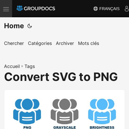
FRANÇAIS
T
o
Home
g
g
l
Chercher
Catégories
Archiver
Mots clés
e
n
Accueil
a
»
Tags
Convert SVG to PNG
v
i
g
a
t
i
o