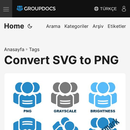
TÜRKÇE
T
o
Home
g
Arama
Kategoriler
Arşiv
Etiketler
g
l
Anasayfa
»
Tags
e
Convert SVG to PNG
n
a
v
i
g
a
t
i
o