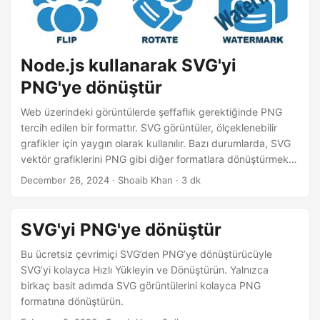
n
Node.js kullanarak SVG'yi
PNG'ye dönüştür
Web üzerindeki görüntülerde şeffaflık gerektiğinde PNG
tercih edilen bir formattır. SVG görüntüler, ölçeklenebilir
grafikler için yaygın olarak kullanılır. Bazı durumlarda, SVG
vektör grafiklerini PNG gibi diğer formatlara dönüştürmek
gerekebilir. Bu yazıda, Node.js kullanarak SVG vektör
December 26, 2024
· Shoaib Khan · 3 dk
grafiklerini PNG görüntülerine nasıl dönüştüreceğinizi
göstereceğiz.
SVG'yi PNG'ye dönüştür
Bu ücretsiz çevrimiçi SVG’den PNG’ye dönüştürücüyle
SVG’yi kolayca Hızlı Yükleyin ve Dönüştürün. Yalnızca
birkaç basit adımda SVG görüntülerini kolayca PNG
formatına dönüştürün.