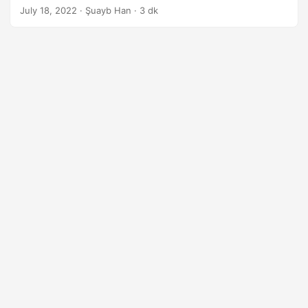
geliştiricilerin görüntüleri bir biçimden diğerine
July 18, 2022
· Şuayb Han · 3 dk
dönüştürmeyi düşünmelerini sağlar. Bu makalede, Java’da
SVG vektörlerinin PNG resimlerine nasıl dönüştürüleceği
anlatılmaktadır.