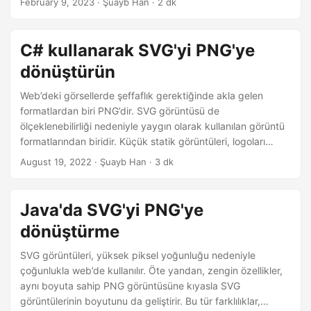
February 9, 2023
· Şuayb Han · 2 dk
C# kullanarak SVG'yi PNG'ye
dönüştürün
Web’deki görsellerde şeffaflık gerektiğinde akla gelen
formatlardan biri PNG’dir. SVG görüntüsü de
ölçeklenebilirliği nedeniyle yaygın olarak kullanılan görüntü
formatlarından biridir. Küçük statik görüntüleri, logoları
görüntülemek için ve şeffaf arka plana sahip görüntüler için
August 19, 2022
· Şuayb Han · 3 dk
PNG görüntüleri sıklıkla tercih edilir. Uyumluluk veya başka
herhangi bir nedenle, SVG vektör grafiklerinin başka
biçimlere dönüştürülmesi sıklıkla gerekir. Bu yazıda C#
Java'da SVG'yi PNG'ye
kullanarak SVG vektör grafiklerinin PNG resimlerine nasıl
dönüştürme
dönüştürüleceğini tartışacağız.
SVG görüntüleri, yüksek piksel yoğunluğu nedeniyle
çoğunlukla web’de kullanılır. Öte yandan, zengin özellikler,
aynı boyuta sahip PNG görüntüsüne kıyasla SVG
görüntülerinin boyutunu da geliştirir. Bu tür farklılıklar,