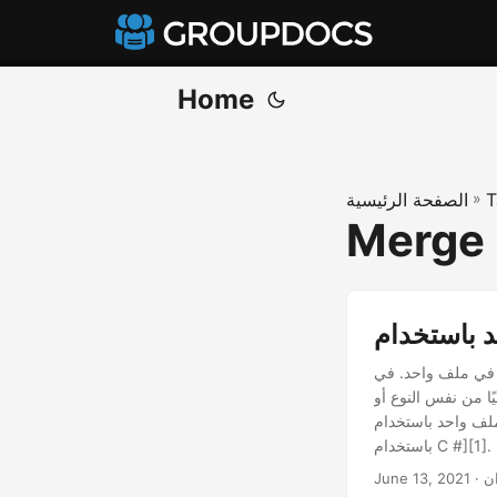
Home
T
»
الصفحة الرئيسية
Merge F
فة في ملف واحد. في
ا من نفس النوع أو
 ، ناقشنا [دمج ملفات متعددة بتنسيقات مختلفة
باستخدام C #][1].
ان
June 13, 2021