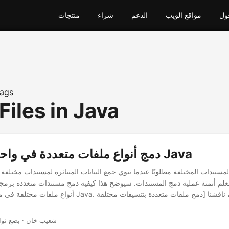
ول
مواقع الويب
الدعم
شراء
منتجات
ags
iles in Java
دمج أنواع ملفات متعددة في واحد باستخدام Java
 المستندات المختلفة مطلوبًا عندما تنوي جمع البيانات المتناثرة لمستندات مختل
تعلم أتمتة عملية دمج المستندات. سيوضح هذا كيفية دمج مستندات متعددة برمجيً
أنواع ملفات مختلفة في ملف واحد باستخدام Java. في منشور آخر
· شعيب خان · بضع ثو