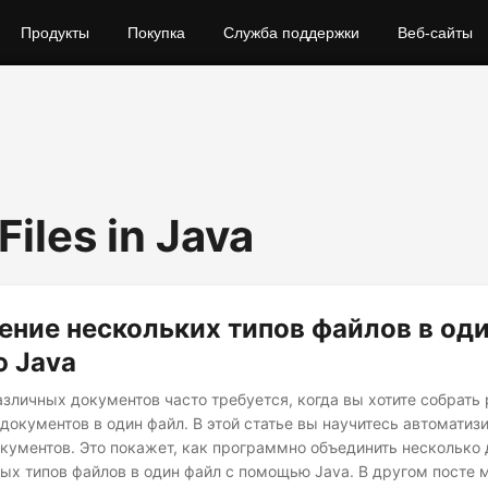
Продукты
Покупка
Служба поддержки
Веб-сайты
iles in Java
ние нескольких типов файлов в оди
 Java
зличных документов часто требуется, когда вы хотите собрать
документов в один файл. В этой статье вы научитесь автоматиз
кументов. Это покажет, как программно объединить несколько
ных типов файлов в один файл с помощью Java. В другом посте