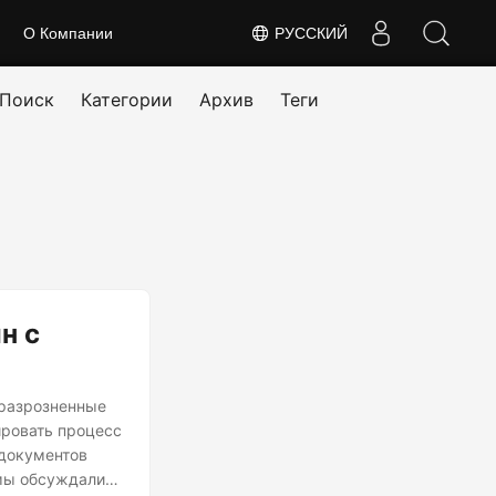
О Компании
РУССКИЙ
Поиск
Категории
Архив
Теги
н с
 разрозненные
ировать процесс
 документов
 мы обсуждали