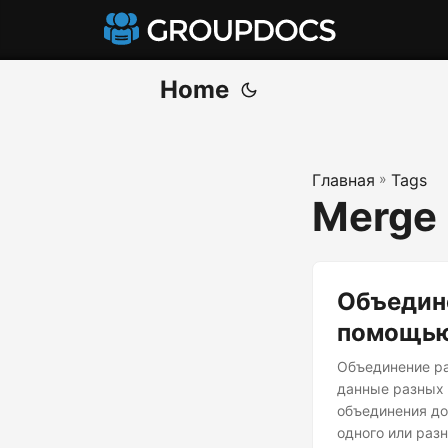
Home
Главная
»
Tags
Merge F
Объедине
помощью
Объединение ра
данные разных 
объединения до
одного или раз