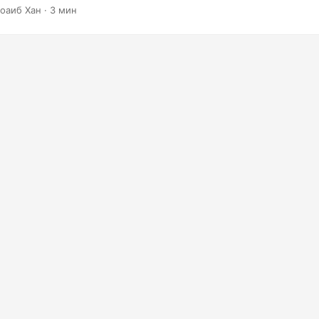
ескольких файлов разных форматов с помощью C#][1].
оаиб Хан · 3 мин