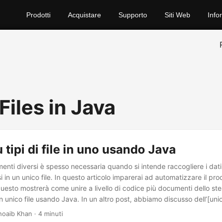
Prodotti
Acquistare
Supporto
Siti Web
Info
iles in Java
 tipi di file in uno usando Java
enti diversi è spesso necessaria quando si intende raccogliere i dati
 in un unico file. In questo articolo imparerai ad automatizzare il pr
esto mostrerà come unire a livello di codice più documenti dello stess
 un unico file usando Java. In un altro post, abbiamo discusso dell’[union
sando C#][1].
hoaib Khan · 4 minuti