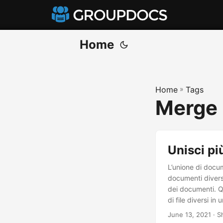
Home
Home
»
Tags
Merge F
Unisci più
L’unione di docum
documenti diversi
dei documenti. Qu
di file diversi in
formati diversi u
June 13, 2021
· S