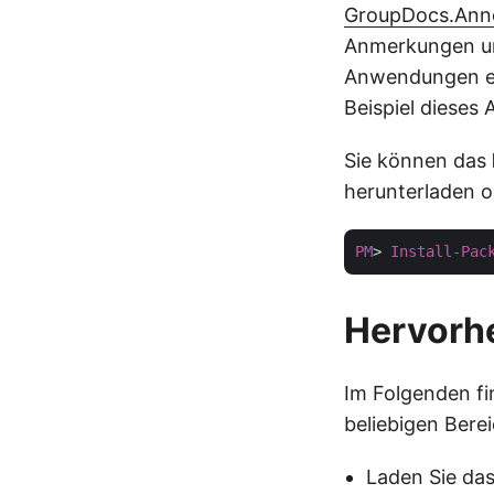
GroupDocs.Ann
Anmerkungen un
Anwendungen erm
Beispiel dieses 
Sie können das
herunterladen o
PM
> 
Install-Pac
Hervorhe
Im Folgenden fi
beliebigen Bere
Laden Sie da