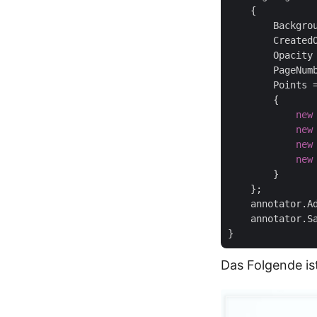
    {

        Backgro
        CreatedO
        Opacity
        PageNum
        Points 
        {

new
new
new
new
        }

    };

    annotator.Ad
    annotator.S
Das Folgende is