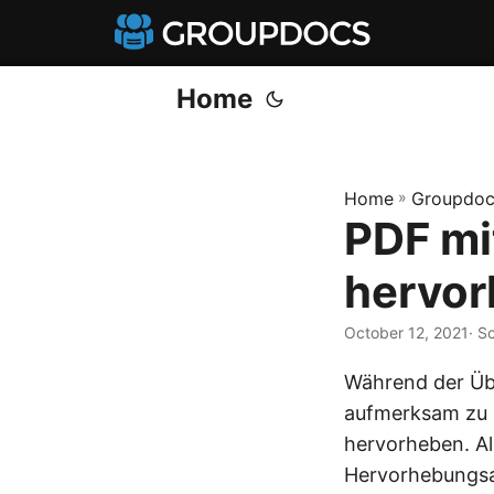
Home
Home
»
Groupdoc
PDF mi
hervo
October 12, 2021
· S
Während der Übe
aufmerksam zu 
hervorheben. Al
Hervorhebungsa