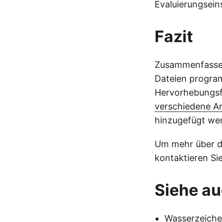
Evaluierungsei
Fazit
Zusammenfassen
Dateien program
Hervorhebungsfa
verschiedene A
hinzugefügt we
Um mehr über di
kontaktieren Si
Siehe a
Wasserzeiche