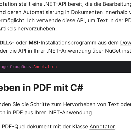
otation
stellt eine .NET-API bereit, die die Bearbeitu
d deren Automatisierung in Dokumenten innerhalb 
öglicht. Ich verwende diese API, um Text in der P
Artikels hervorzuheben.
DLLs
- oder
MSI
-Installationsprogramm aus dem
Dow
der die API in Ihrer .NET-Anwendung über
NuGet
inst
kage
GroupDocs
.Annotation
ben in PDF mit C#
nden Sie die Schritte zum Hervorheben von Text ode
ich in PDF aus Ihrer .NET-Anwendung.
s PDF-Quelldokument mit der Klasse
Annotator
.