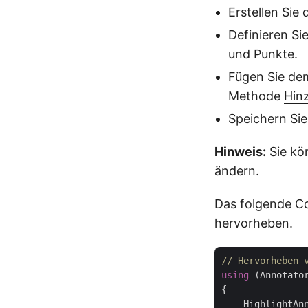
Erstellen Sie
Definieren Si
und Punkte.
Fügen Sie de
Methode
Hin
Speichern Si
Hinweis:
Sie kö
ändern.
Das folgende Co
hervorheben.
// Hervorheben 
using
 (Annotato
{

    HighlightAn