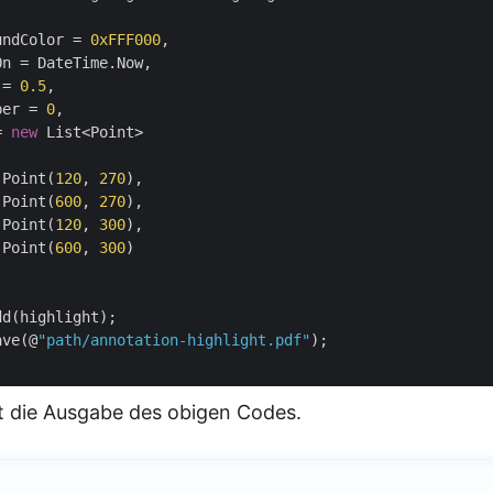
undColor = 
0xFFF000
,

n = DateTime.Now,

 = 
0.5
,

ber = 
0
,

= 
new
 List<Point>

 Point(
120
, 
270
),

 Point(
600
, 
270
),

 Point(
120
, 
300
),

 Point(
600
, 
300
)

d(highlight);

ave(@
"path/annotation-highlight.pdf"
);

t die Ausgabe des obigen Codes.