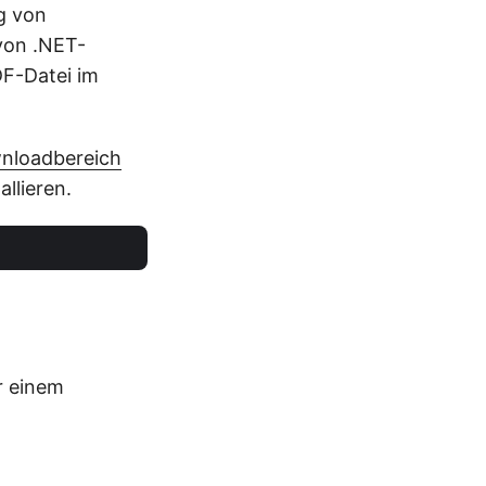
ng von
von .NET-
DF-Datei im
nloadbereich
allieren.
r einem