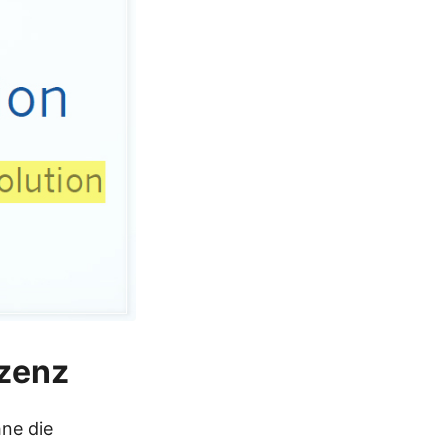
izenz
hne die