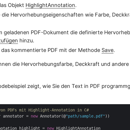
 das Objekt
HighlightAnnotation
.
e die Hervorhebungseigenschaften wie Farbe, Deckkra
m geladenen PDF-Dokument die definierte Hervorheb
zufügen
hinzu.
e das kommentierte PDF mit der Methode
Save
.
nnen die Hervorhebungsfarbe, Deckkraft und andere
debeispiel zeigt, wie Sie den Text in PDF programm
von PDFs mit Highlight-Annotation in C#
r annotator = 
new
 Annotator(@
"path/sample.pdf"
))

notation highlight = 
new
 HighlightAnnotation
