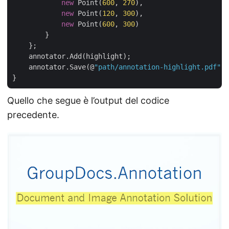
new
 Point(
600
, 
270
),

new
 Point(
120
, 
300
),

new
 Point(
600
, 
300
)

        }

    };

    annotator.Add(highlight);

    annotator.Save(@
"path/annotation-highlight.pdf"
);

Quello che segue è l’output del codice
precedente.