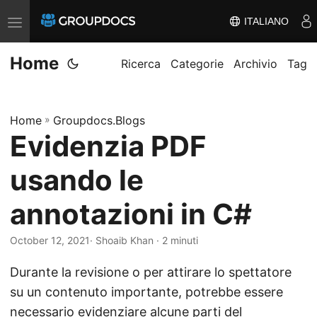
ITALIANO
T
o
Home
g
Ricerca
Categorie
Archivio
Tag
g
l
Home
»
Groupdocs.Blogs
e
Evidenzia PDF
n
a
usando le
v
i
annotazioni in C#
g
October 12, 2021
· Shoaib Khan · 2 minuti
a
t
Durante la revisione o per attirare lo spettatore
i
su un contenuto importante, potrebbe essere
o
necessario evidenziare alcune parti del