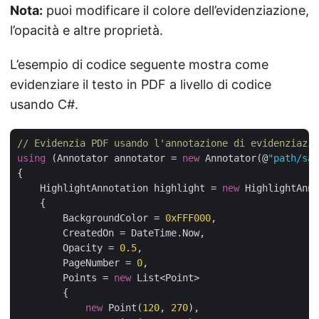
Nota:
puoi modificare il colore dell’evidenziazione,
l’opacità e altre proprietà.
L’esempio di codice seguente mostra come
evidenziare il testo in PDF a livello di codice
usando C#.
// Evidenzia PDF usando l'annotazione di evidenziazio
using
 (Annotator annotator = 
new
 Annotator(@
"path/sam
{

    HighlightAnnotation highlight = 
new
 HighlightAnno
    {

        BackgroundColor = 
0xFFF000
,

        CreatedOn = DateTime.Now,

        Opacity = 
0.5
,

        PageNumber = 
0
,

        Points = 
new
 List<Point>

        {

new
 Point(
120
, 
270
),
