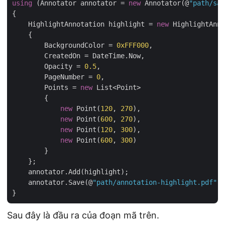
using
 (Annotator annotator = 
new
 Annotator(@
"path/sam
{

    HighlightAnnotation highlight = 
new
 HighlightAnno
    {

        BackgroundColor = 
0xFFF000
,

        CreatedOn = DateTime.Now,

        Opacity = 
0.5
,

        PageNumber = 
0
,

        Points = 
new
 List<Point>

        {

new
 Point(
120
, 
270
),

new
 Point(
600
, 
270
),

new
 Point(
120
, 
300
),

new
 Point(
600
, 
300
)

        }

    };

    annotator.Add(highlight);

    annotator.Save(@
"path/annotation-highlight.pdf"
);

Sau đây là đầu ra của đoạn mã trên.