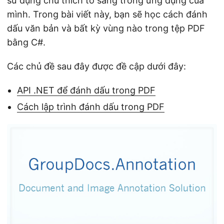
sử dụng chú thích tô sáng trong ứng dụng của
n
mình. Trong bài viết này, bạn sẽ học cách đánh
dấu văn bản và bất kỳ vùng nào trong tệp PDF
bằng C#.
Các chủ đề sau đây được đề cập dưới đây:
API .NET để đánh dấu trong PDF
Cách lập trình đánh dấu trong PDF