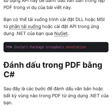
sử dụng API này để đánh dấu văn bản trong tệp
PDF trong ví dụ của bài viết này.
Bạn có thể tải xuống trình cài đặt DLL hoặc MSI
từ
phần tải xuống
hoặc cài đặt API trong ứng
dụng .NET của bạn qua
NuGet
.
PM
> 
Install-Package
GroupDocs
.Annotation
Đánh dấu trong PDF bằng
C#
Sau đây là các bước để đánh dấu văn bản hoặc
bất kỳ vùng nào trong PDF từ ứng dụng .NET của
bạn.