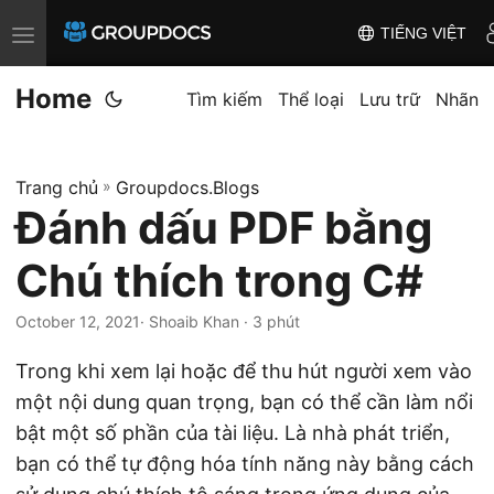
TIẾNG VIỆT
T
o
Home
g
Tìm kiếm
Thể loại
Lưu trữ
Nhãn
g
l
Trang chủ
»
Groupdocs.Blogs
e
Đánh dấu PDF bằng
n
a
Chú thích trong C#
v
i
October 12, 2021
· Shoaib Khan · 3 phút
g
Trong khi xem lại hoặc để thu hút người xem vào
a
một nội dung quan trọng, bạn có thể cần làm nổi
t
bật một số phần của tài liệu. Là nhà phát triển,
i
bạn có thể tự động hóa tính năng này bằng cách
o