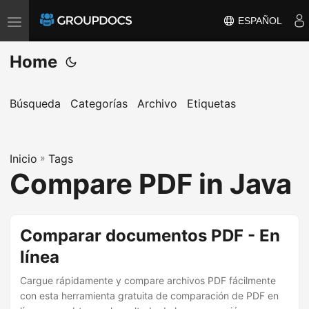
ESPAÑOL
T
o
Home
g
g
l
Búsqueda
Categorías
Archivo
Etiquetas
e
n
Inicio
a
»
Tags
Compare PDF in Java
v
i
g
Comparar documentos PDF - En
a
línea
t
i
Cargue rápidamente y compare archivos PDF fácilmente
o
con esta herramienta gratuita de comparación de PDF en