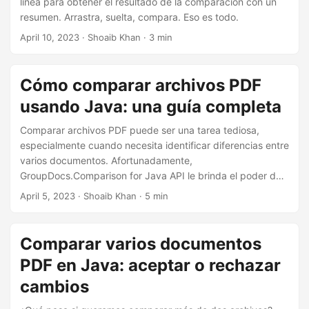
línea para obtener el resultado de la comparación con un
n
resumen. Arrastra, suelta, compara. Eso es todo.
April 10, 2023
· Shoaib Khan · 3 min
Cómo comparar archivos PDF
usando Java: una guía completa
Comparar archivos PDF puede ser una tarea tediosa,
especialmente cuando necesita identificar diferencias entre
varios documentos. Afortunadamente,
GroupDocs.Comparison for Java API le brinda el poder de
comparar archivos PDF mediante programación. En este
April 5, 2023
· Shoaib Khan · 5 min
artículo, le mostraremos paso a paso cómo comparar dos
archivos PDF usando código Java, incluido cómo manejar
archivos PDF protegidos con contraseña. También
Comparar varios documentos
demostraremos cómo comparar más de dos archivos PDF
PDF en Java: aceptar o rechazar
y cómo aceptar o rechazar cualquiera de los cambios
identificados.
cambios