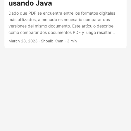
usando Java
Dado que PDF se encuentra entre los formatos digitales
más utilizados, a menudo es necesario comparar dos
versiones del mismo documento. Este artículo describe
cómo comparar dos documentos PDF y luego resaltar
cualquier diferencia usando Java. Además, cubriremos
March 28, 2023
· Shoaib Khan · 3 min
cómo comparar archivos PDF protegidos con contraseña,
aceptar o rechazar cambios y proporcionar ejemplos de
comparación de más de dos archivos PDF usando Java.