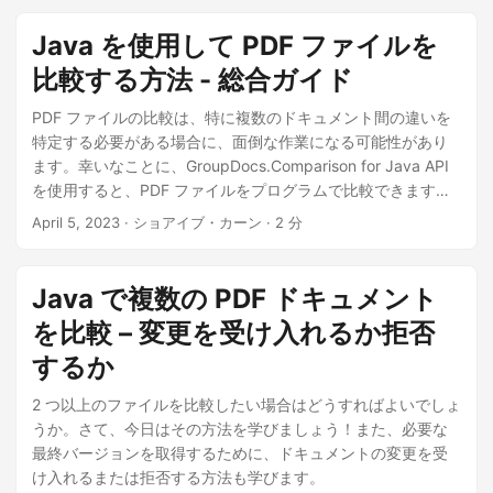
n
Java を使用して PDF ファイルを
比較する方法 - 総合ガイド
PDF ファイルの比較は、特に複数のドキュメント間の違いを
特定する必要がある場合に、面倒な作業になる可能性があり
ます。幸いなことに、GroupDocs.Comparison for Java API
を使用すると、PDF ファイルをプログラムで比較できます。
この記事では、パスワードで保護された PDF の処理方法な
April 5, 2023
· ショアイブ・カーン · 2 分
ど、Java コードを使用して 2 つの PDF ファイルを比較する
方法を順を追って説明します。また、3 つ以上の PDF ファイ
ルを比較する方法と、識別された変更を受け入れるか拒否す
Java で複数の PDF ドキュメント
るかについても説明します。
を比較 – 変更を受け入れるか拒否
するか
2 つ以上のファイルを比較したい場合はどうすればよいでしょ
うか。さて、今日はその方法を学びましょう！また、必要な
最終バージョンを取得するために、ドキュメントの変更を受
け入れるまたは拒否する方法も学びます。