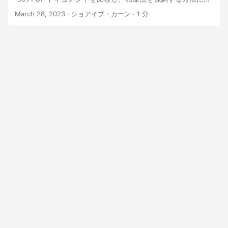
いて概説します。さらに、パスワードで保護された PDF ファ
March 28, 2023
· ショアイブ・カーン · 1 分
イルを比較する方法、変更を受け入れるまたは拒否する方
法、および Java を使用して 3 つ以上の PDF ファイルを比較
する例を紹介します。