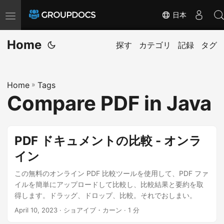
日本
T
o
Home
g
探す
カテゴリ
記録
タグ
g
l
Home
»
Tags
e
Compare PDF in Java
n
a
v
PDF ドキュメントの比較 - オンラ
i
イン
g
a
この無料のオンライン PDF 比較ツールを使用して、PDF ファ
t
イルを簡単にアップロードして比較し、比較結果と要約を取
得します。ドラッグ、ドロップ、比較。それでおしまい。
i
April 10, 2023
· ショアイブ・カーン · 1 分
o