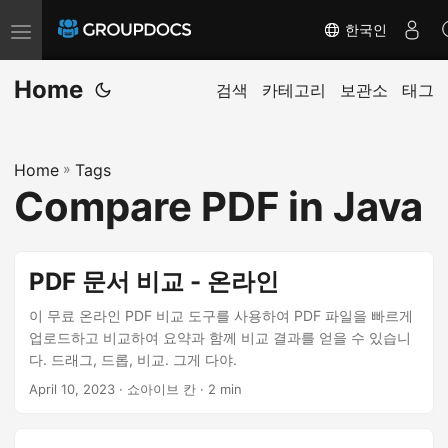
한국인
T
o
Home
g
검색
카테고리
보관소
태그
g
l
Home
»
Tags
e
Compare PDF in Java
n
a
v
PDF 문서 비교 - 온라인
i
g
이 무료 온라인 PDF 비교 도구를 사용하여 PDF 파일을 빠르게
업로드하고 비교하여 요약과 함께 비교 결과를 얻을 수 있습니
a
다. 드래그, 드롭, 비교. 그게 다야.
t
April 10, 2023
· 쇼아이브 칸 · 2 min
i
o