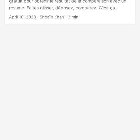
gratuit pour obtenir le résultat de la comparaison avec un
n
résumé. Faites glisser, déposez, comparez. C’est ça.
April 10, 2023
· Shoaïb Khan · 3 min