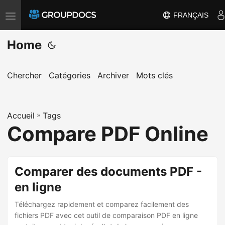
FRANÇAIS
T
o
Home
g
g
l
Chercher
Catégories
Archiver
Mots clés
e
n
Accueil
a
»
Tags
Compare PDF Online
v
i
g
Comparer des documents PDF -
a
en ligne
t
i
Téléchargez rapidement et comparez facilement des
o
fichiers PDF avec cet outil de comparaison PDF en ligne