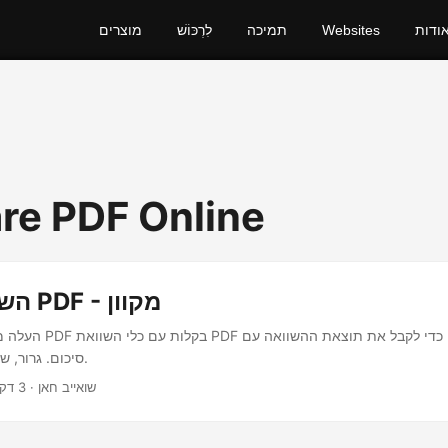
ודות
Websites
תמיכה
לִרְכּוֹשׁ
מוצרים
e PDF Online
השווה מסמכי PDF - מקוון
העלה מהירה והשווה קבצי PDF
סיכום. גרור, שחרר, השווה. זהו זה.
· שואייב חאן · 3 דקות