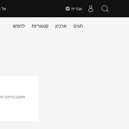
עִברִית
על א
תגים
ארכיון
קטגוריות
לחפש