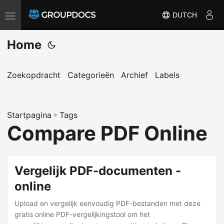
DUTCH
T
o
Home
g
g
l
Zoekopdracht
Categorieën
Archief
Labels
e
n
Startpagina
a
»
Tags
Compare PDF Online
v
i
g
Vergelijk PDF-documenten -
a
online
t
i
Upload en vergelijk eenvoudig PDF-bestanden met deze
o
gratis online PDF-vergelijkingstool om het