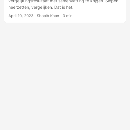
vergelijkingsresultaat met samenvatting te krijgen. Slepen,
n
neerzetten, vergelijken. Dat is het.
April 10, 2023
· Shoaib Khan · 3 min