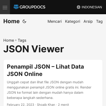
INDONESIAN
T
o
Home
g
Mencari
Kategori
Arsip
Tag
g
l
Home
»
Tags
e
JSON Viewer
n
a
v
Penampil JSON – Lihat Data
i
JSON Online
g
a
Unggah cepat dan lihat file JSON dengan mudah
t
menggunakan penampil JSON online gratis ini. Render
JSON ke format lain dengan mudah hanya dalam
i
beberapa langkah sederhana.
o
February 22, 2023
· Shoaib Khan · 2 menit