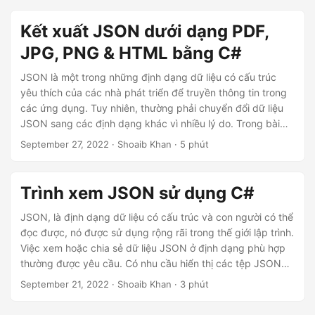
Kết xuất JSON dưới dạng PDF,
JPG, PNG & HTML bằng C#
JSON là một trong những định dạng dữ liệu có cấu trúc
yêu thích của các nhà phát triển để truyền thông tin trong
các ứng dụng. Tuy nhiên, thường phải chuyển đổi dữ liệu
JSON sang các định dạng khác vì nhiều lý do. Trong bài
viết này, chúng ta sẽ xem cách kết xuất các tệp JSON
September 27, 2022
· Shoaib Khan · 5 phút
thành định dạng PDF bằng C#. Ngoài ra, chúng tôi sẽ
chuyển đổi các tệp JSON thành các định dạng JPG, PNG
và HTML trong ứng dụng .NET bằng cách sử dụng các ví
Trình xem JSON sử dụng C#
dụ.
JSON, là định dạng dữ liệu có cấu trúc và con người có thể
đọc được, nó được sử dụng rộng rãi trong thế giới lập trình.
Việc xem hoặc chia sẻ dữ liệu JSON ở định dạng phù hợp
thường được yêu cầu. Có nhu cầu hiển thị các tệp JSON
dưới dạng các định dạng tài liệu khác như PDF, PNG, JPG
September 21, 2022
· Shoaib Khan · 3 phút
hoặc HTML. Bài viết này giải thích cách cơ bản để xem tệp
JSON bằng mã C# đơn giản.