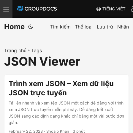
TIẾNG VIỆT
T
o
Home
g
Tìm kiếm
Thể loại
Lưu trữ
Nhãn
g
l
Trang chủ
»
Tags
e
JSON Viewer
n
a
v
Trình xem JSON – Xem dữ liệu
i
JSON trực tuyến
g
a
Tải lên nhanh và xem tệp JSON một cách dễ dàng với trình
t
xem JSON trực tuyến miễn phí này. Dễ dàng kết xuất
JSON sang các định dạng khác chỉ bằng một vài bước đơn
i
giản.
o
February 22, 2023
· Shoaib Khan · 3 phút