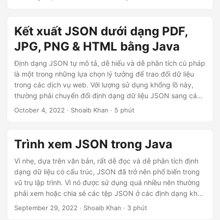
n
Kết xuất JSON dưới dạng PDF,
JPG, PNG & HTML bằng Java
Định dạng JSON tự mô tả, dễ hiểu và dễ phân tích cú pháp
là một trong những lựa chọn lý tưởng để trao đổi dữ liệu
trong các dịch vụ web. Với lượng sử dụng khổng lồ này,
thường phải chuyển đổi định dạng dữ liệu JSON sang các
định dạng khác cho các yêu cầu khác nhau. Trong bài viết
October 4, 2022
· Shoaib Khan · 5 phút
này, chúng ta sẽ xem cách kết xuất các tệp JSON thành
định dạng PDF trong Java. Hơn nữa, chúng tôi cũng sẽ
chuyển đổi các tệp JSON thành các định dạng JPG, PNG
Trình xem JSON trong Java
và HTML trong ứng dụng Java.
Vì nhẹ, dựa trên văn bản, rất dễ đọc và dễ phân tích định
dạng dữ liệu có cấu trúc, JSON đã trở nên phổ biến trong
vũ trụ lập trình. Vì nó được sử dụng quá nhiều nên thường
phải xem hoặc chia sẻ các tệp JSON ở các định dạng khác
nhau. Bài viết này trình bày ngắn gọn cách hiển thị tệp
September 29, 2022
· Shoaib Khan · 3 phút
JSON ở định dạng PDF bằng Java.