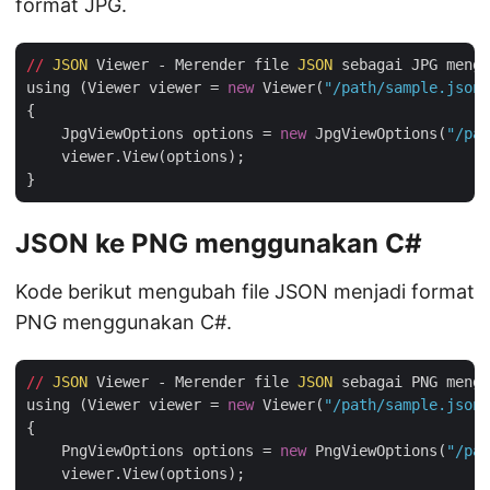
format JPG.
//
JSON
 Viewer - Merender file 
JSON
 sebagai JPG mengg
using (Viewer viewer = 
new
 Viewer(
"/path/sample.json"
{

    JpgViewOptions options = 
new
 JpgViewOptions(
"/pat
    viewer.View(options);

JSON ke PNG menggunakan C#
Kode berikut mengubah file JSON menjadi format
PNG menggunakan C#.
//
JSON
 Viewer - Merender file 
JSON
 sebagai PNG mengg
using (Viewer viewer = 
new
 Viewer(
"/path/sample.json"
{

    PngViewOptions options = 
new
 PngViewOptions(
"/pat
    viewer.View(options);
