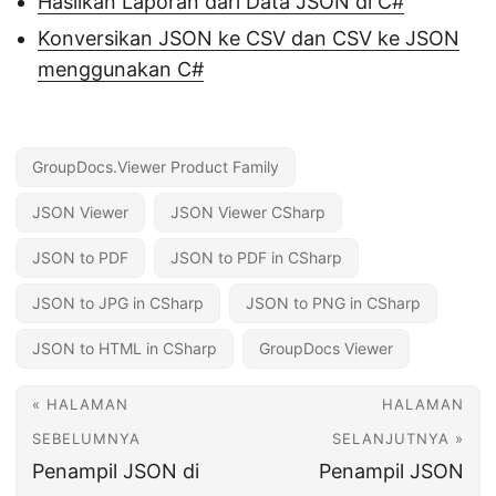
Hasilkan Laporan dari Data JSON di C#
Konversikan JSON ke CSV dan CSV ke JSON
menggunakan C#
GroupDocs.Viewer Product Family
JSON Viewer
JSON Viewer CSharp
JSON to PDF
JSON to PDF in CSharp
JSON to JPG in CSharp
JSON to PNG in CSharp
JSON to HTML in CSharp
GroupDocs Viewer
« HALAMAN
HALAMAN
SEBELUMNYA
SELANJUTNYA »
Penampil JSON di
Penampil JSON