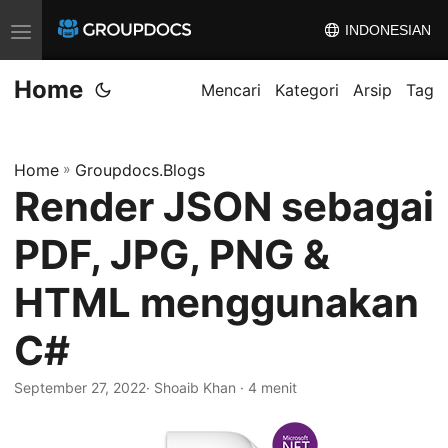
INDONESIAN
T
o
Home
g
Mencari
Kategori
Arsip
Tag
g
l
Home
»
Groupdocs.Blogs
e
Render JSON sebagai
n
a
PDF, JPG, PNG &
v
i
HTML menggunakan
g
C#
a
t
September 27, 2022
· Shoaib Khan · 4 menit
i
o