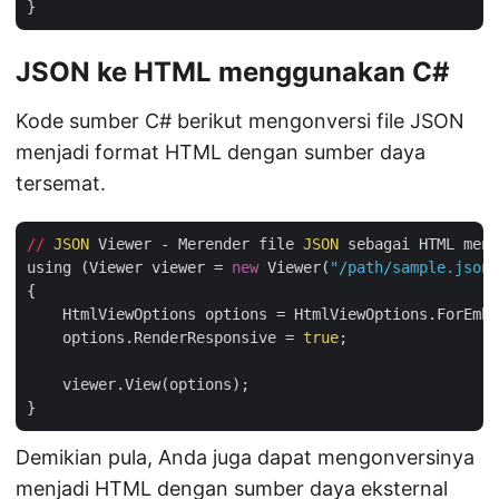
JSON ke HTML menggunakan C#
Kode sumber C# berikut mengonversi file JSON
menjadi format HTML dengan sumber daya
tersemat.
//
JSON
 Viewer - Merender file 
JSON
 sebagai HTML meng
using (Viewer viewer = 
new
 Viewer(
"/path/sample.json"
{

    HtmlViewOptions options = HtmlViewOptions.ForEmbe
    options.RenderResponsive = 
true
;                

    viewer.View(options);

Demikian pula, Anda juga dapat mengonversinya
menjadi HTML dengan sumber daya eksternal