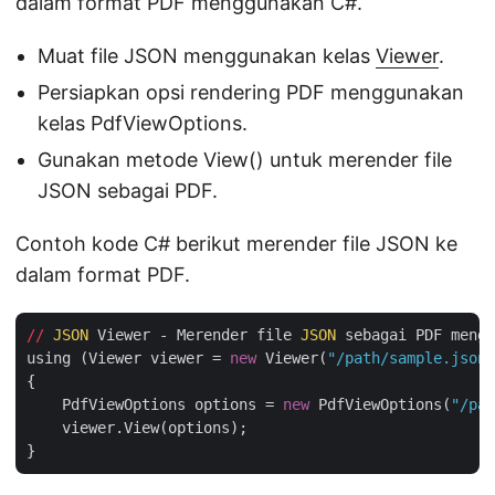
dalam format PDF menggunakan C#.
Muat file JSON menggunakan kelas
Viewer
.
Persiapkan opsi rendering PDF menggunakan
kelas PdfViewOptions.
Gunakan metode View() untuk merender file
JSON sebagai PDF.
Contoh kode C# berikut merender file JSON ke
dalam format PDF.
//
JSON
 Viewer - Merender file 
JSON
 sebagai PDF mengg
using (Viewer viewer = 
new
 Viewer(
"/path/sample.json"
{

    PdfViewOptions options = 
new
 PdfViewOptions(
"/pat
    viewer.View(options);
