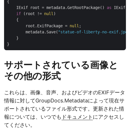
{

    IExif root = metadata.GetRootPackage() 
as
 IExif;

if
 (root != 
null
)

    {

        root.ExifPackage = 
null
;

        metadata.Save(
"statue-of-liberty-no-exif.jpg"
    }

サポートされている画像と
その他の形式
これらは、画像、音声、およびビデオのEXIFデータ
情報に対してGroupDocs.Metadataによって現在サ
ポートされているファイル形式です。更新された情
報については、いつでも
ドキュメント
にアクセスし
てください。