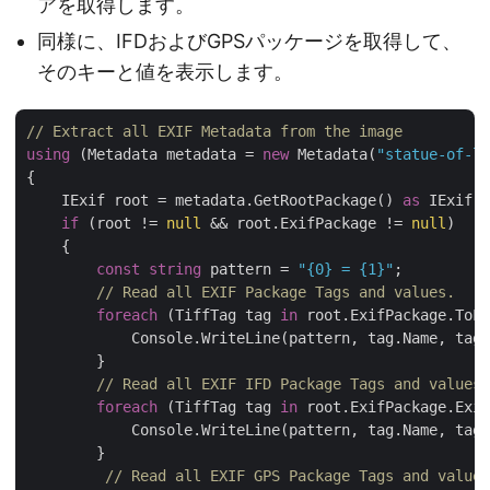
アを取得します。
同様に、IFDおよびGPSパッケージを取得して、
そのキーと値を表示します。
// Extract all EXIF Metadata from the image
using
 (Metadata metadata = 
new
 Metadata(
"statue-of-l
{

    IExif root = metadata.GetRootPackage() 
as
 IExif;

if
 (root != 
null
 && root.ExifPackage != 
null
)

    {

const
string
 pattern = 
"{0} = {1}"
;

// Read all EXIF Package Tags and values.
foreach
 (TiffTag tag 
in
 root.ExifPackage.ToLi
            Console.WriteLine(pattern, tag.Name, tag.
        }

// Read all EXIF IFD Package Tags and values.
foreach
 (TiffTag tag 
in
 root.ExifPackage.Exif
            Console.WriteLine(pattern, tag.Name, tag.
        }

// Read all EXIF GPS Package Tags and values