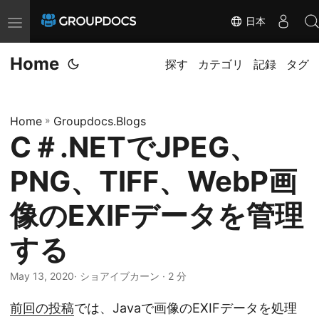
日本
T
o
Home
g
探す
カテゴリ
記録
タグ
g
l
Home
»
Groupdocs.Blogs
e
C＃.NETでJPEG、
n
a
PNG、TIFF、WebP画
v
i
像のEXIFデータを管理
g
する
a
t
May 13, 2020
· ショアイブカーン · 2 分
i
o
前回の投稿
では、Javaで画像のEXIFデータを処理