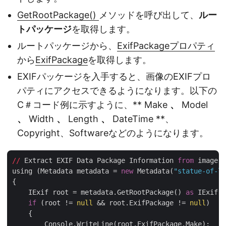
GetRootPackage()
メソッドを呼び出して、
ルー
トパッケージ
を取得します。
ルートパッケージから、
ExifPackageプロパティ
から
ExifPackage
を取得します。
EXIFパッケージを入手すると、画像のEXIFプロ
パティにアクセスできるようになります。以下の
C＃コード例に示すように、** Make
、
Model
、
Width
、
Length
、
DateTime **、
Copyright、Softwareなどのようになります。
//
 Extract EXIF Data Package Information 
from
 image 
i
using (Metadata metadata = 
new
 Metadata(
"statue-of-l
{

    IExif root = metadata.GetRootPackage() 
as
 IExif;

if
 (root != 
null
 && root.ExifPackage != 
null
)

    {

        Console.WriteLine(root.ExifPackage.Make);
