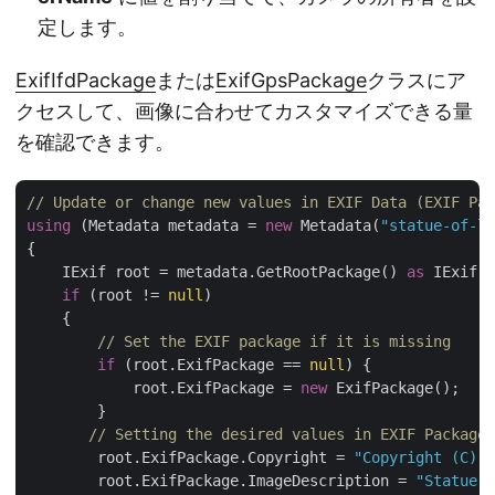
定します。
ExifIfdPackage
または
ExifGpsPackage
クラスにア
クセスして、画像に合わせてカスタマイズできる量
を確認できます。
// Update or change new values in EXIF Data (EXIF Pac
using
 (Metadata metadata = 
new
 Metadata(
"statue-of-l
{

    IExif root = metadata.GetRootPackage() 
as
 IExif;

if
 (root != 
null
)

    {

// Set the EXIF package if it is missing
if
 (root.ExifPackage == 
null
) {

            root.ExifPackage = 
new
 ExifPackage();

        }

// Setting the desired values in EXIF Package 
        root.ExifPackage.Copyright = 
"Copyright (C) 2
        root.ExifPackage.ImageDescription = 
"Statue o