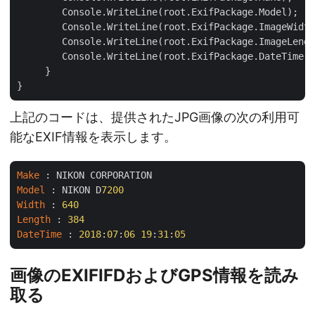
        Console.WriteLine(root.ExifPackage.Model);

        Console.WriteLine(root.ExifPackage.ImageWidth
        Console.WriteLine(root.ExifPackage.ImageLengt
        Console.WriteLine(root.ExifPackage.DateTime);

     }

上記のコードは、提供されたJPG画像の次の利用可
能なEXIF情報を表示します。
Make
Model
 : NIKON D
7200
Width
 : 
640
Length
 : 
384
DateTime
 : 
2018
:
07
:
06
19
:
31
:
05
画像のEXIFIFDおよびGPS情報を読み
取る