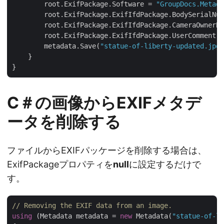
        root.ExifPackage.Software = 
"GroupDocs.Metada
        root.ExifPackage.ExifIfdPackage.BodySerialNum
        root.ExifPackage.ExifIfdPackage.CameraOwnerNa
        root.ExifPackage.ExifIfdPackage.UserComment =
        metadata.Save(
"statue-of-liberty-updated.jpg"
    }

C＃の画像からEXIFメタデ
ータを削除する
ファイルからEXIFパッケージを削除する場合は、
ExifPackageプロパティを
null
に設定するだけで
す。
// Removing the EXIF data from an image.
using
 (Metadata metadata = 
new
 Metadata(
"statue-of-l