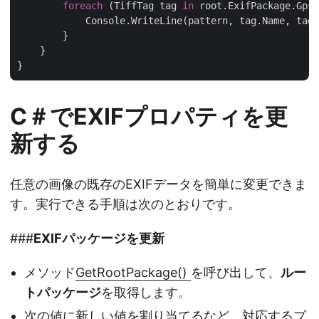
foreach
 (TiffTag tag 
in
 root.ExifPackage.GpsP
            Console.WriteLine(pattern, tag.Name, tag.
        }

    }

C＃でEXIFプロパティを更
新する
任意の画像の既存のEXIFデータを簡単に変更できま
す。実行できる手順は次のとおりです。
###
EXIFパッケージを更新
メソッド
GetRootPackage()
を呼び出して、
ルー
トパッケージ
を取得します。
次の値に新しい値を割り当てるなど、対応するプ