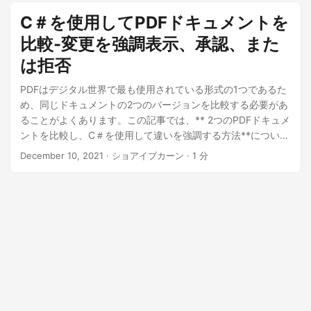
する例を紹介します。
C＃を使用してPDFドキュメントを
比較-変更を強調表示、承認、また
は拒否
PDFはデジタル世界で最も使用されている形式の1つであるた
め、同じドキュメントの2つのバージョンを比較する必要があ
ることがよくあります。この記事では、** 2つのPDFドキュメ
ントを比較し、C＃を使用して違いを強調する方法**について
説明します。さらに、パスワードで保護されたPDFファイル
December 10, 2021
· ショアイブカーン · 1 分
を比較する方法、変更を受け入れる方法と拒否する方法、お
よび2つ以上のPDFファイルをC＃の例と比較する方法につい
ても説明します。