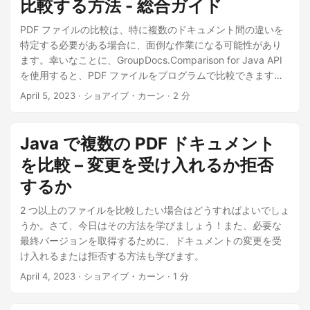
比較する方法 - 総合ガイド
PDF ファイルの比較は、特に複数のドキュメント間の違いを
特定する必要がある場合に、面倒な作業になる可能性があり
ます。幸いなことに、GroupDocs.Comparison for Java API
を使用すると、PDF ファイルをプログラムで比較できます。
この記事では、パスワードで保護された PDF の処理方法な
April 5, 2023
· ショアイブ・カーン · 2 分
ど、Java コードを使用して 2 つの PDF ファイルを比較する
方法を順を追って説明します。また、3 つ以上の PDF ファイ
ルを比較する方法と、識別された変更を受け入れるか拒否す
Java で複数の PDF ドキュメント
るかについても説明します。
を比較 – 変更を受け入れるか拒否
するか
2 つ以上のファイルを比較したい場合はどうすればよいでしょ
うか。さて、今日はその方法を学びましょう！また、必要な
最終バージョンを取得するために、ドキュメントの変更を受
け入れるまたは拒否する方法も学びます。
April 4, 2023
· ショアイブ・カーン · 1 分