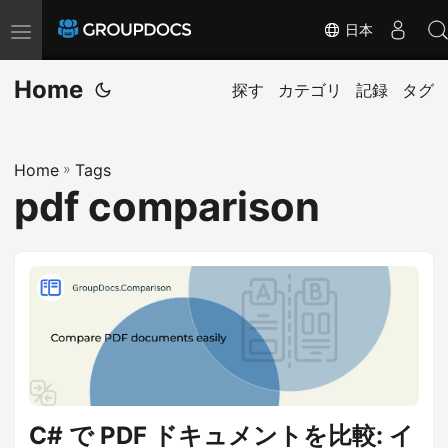
日本
T
o
Home
g
探す
カテゴリ
記録
タグ
g
l
Home
»
Tags
e
pdf comparison
n
a
v
i
g
a
t
i
o
C# で PDF ドキュメントを比較: イ