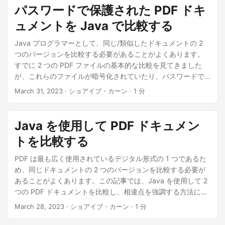
パスワードで保護された PDF ドキ
ュメントを Java で比較する
Java プログラマーとして、同じ/類似したドキュメントの 2
つのバージョンを比較する必要があることがよくあります。
すでに 2 つの PDF ファイルの基本的な比較を見てきました
が、これらのファイルが暗号化されていたり、パスワードで
保護されていたりするとどうなるでしょうか?この記事では、
March 31, 2023
· ショアイブ・カーン · 1 分
パスワードで保護された 2 つの PDF ドキュメントを Java で
比較する方法について説明します。
Java を使用して PDF ドキュメン
トを比較する
PDF は最も広く使用されているデジタル形式の 1 つであるた
め、同じドキュメントの 2 つのバージョンを比較する必要が
あることがよくあります。この記事では、Java を使用して 2
つの PDF ドキュメントを比較し、相違点を強調する方法につ
いて概説します。さらに、パスワードで保護された PDF ファ
March 28, 2023
· ショアイブ・カーン · 1 分
イルを比較する方法、変更を受け入れるまたは拒否する方
法、および Java を使用して 3 つ以上の PDF ファイルを比較