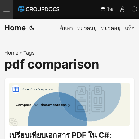
ไทย
T
o
Home
g
ค้นหา
หมวดหมู่
หมวดหมู่
แท็ก
g
l
Home
»
Tags
e
pdf comparison
n
a
v
i
g
a
t
i
o
เปรียบเทียบเอกสาร PDF ใน C#: